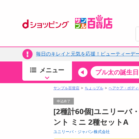
毎日のキレイと元気を応援！ビューティーデー
メニュー
ちょっプルカテゴリ
キッチン・日用品
食品
プル太の誕生日
すべ
食品・調味料
サンプル百貨店
ちょっプル
ヘアケア・ボディ
生鮮食品
申込終了
加工食品
[2種計60個]ユニリーバ
お菓子
ント ミニ 2種セットA
アイス・スイーツ
ユニリーバ・ジャパン株式会社
飲料