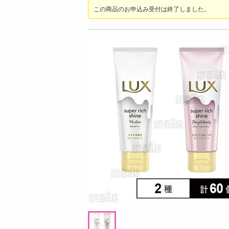
お酒
この商品のお申込み受付は終了しました。
洗剤
キッチン・日用品
ヘアケア・ボディケア
ビューティーケア
健康・ダイエット・サプリメント
医薬品・医薬部外品
インテリア・家具・収納・寝具
日08時00分 ～
08月08日21時00分 ～
ファッション
ちょっプル
33
1
0
0
家電
×10個】十勝アイスおはぎ
【ブラック/28.0cm】リカバリーサンダル
ベビー・キッズ・マタニティ
軽量 EVA 厚底 クッション 男女兼用 XLS155
ペット用品
提供数 489
提供数 10
資格・学習
お試し費用
お試し費用
4,650
3,980
円
円
掲載予告