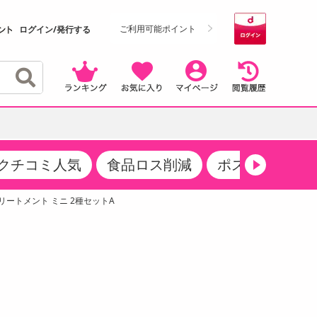
ご利用可能ポイント
ログイン/発行する
クチコミ人気
食品ロス削減
ポストにお届け
クーポン
・サプリメント
品
・収納・寝具
マタニティ
ケア
商品限定クーポン
トリートメント ミニ 2種セットA
食品ギフト
おつまみ
ココア・チョコレート飲料
その他 アルコール飲料
弁当箱・水筒・弁当グッズ
下着・ルームウェア
その他 食品
製菓・製パン材料
飲料ギフト
生活雑貨
メンズ
その他 お菓子・スイーツ
その他 飲料
スポーツ・アウトドア用品
ベビー・キッズ
介護用品
レッグウェア