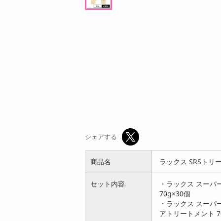
オープン
オープン
参考価格
参考価格
465
1個あたり
円
シェアする
商品名
ラックス SRSトリ
セット内容
・ラックス スーパ
70g×30個
・ラックス スーパ
アトリートメント 70