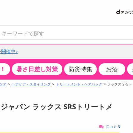
開催中♪
！
暑さ日差し対策
防災特集
お酒
て見る
特設コーナー
食品・調味料
生鮮食品
お菓子
アイス・スイーツ
飲料
お酒
洗剤
キッチン・日用品
健康・ダイエット
医薬品・医薬部外
インテリア・家具
ファッション
家電
ベビー・キッズ・
ペット用品
加工食品
ヘアケア・ボディ
ビューティーケア
特集一覧
ケア
ヘアケア・スタイリング
トリートメント・ヘアパック
ラックス SRS
クチコミで選ばれた人気商品
米・雑穀
肉・肉加工品
スナック菓子
アイスクリーム・シャーベット
水・ミネラルウォーター・炭酸水
ビール・発泡酒・新ジャンル
キッチン・台所用洗剤
掃除用具
健康食品・飲料
第二類医薬品
収納用品
トップス
生活家電
ベビーおむつ・トイレ用品
犬用品
カップ麺・乾麺・パスタ
ヘアケア・スタイリング
スキンケア・基礎化粧品
パン・シリアル・コーンフレーク
魚介類・シーフード・水産加工品
クッキー・クラッカー
ケーキ・スイーツ
お茶・紅茶（ソフトドリンク）
ワイン
洗濯用洗剤・柔軟剤・漂白剤
洗濯用品
ダイエット
指定第二類医薬品
寝具・布団
ボトムス
キッチン家電
授乳グッズ
猫用品
インスタント・レトルト・冷凍食品・惣菜
ボディケア
ベースメイク・メイクアップ・ネイル
・ジャパン ラックス SRSトリートメ
サンプリング
チーズ・ヨーグルト・乳製品・卵
フルーツ・果物・果物加工品
キャンディ・ガム・タブレット
お菓子・スイーツギフト
コーヒー（ソフトドリンク）
日本酒・焼酎
バス・お風呂用洗剤
トイレ・バス用品
サプリメント
第三類医薬品
マット・カーペット・クッション
シューズ
冷房・暖房器具・空調
食事グッズ
その他 ペット用品
ナチュラル・オーガニックコスメ
抽選サンプル
調味料・ドレッシング・油
野菜・きのこ
せんべい・米菓
果実・野菜・清涼・乳飲料
洋酒・リキュール
トイレ用洗剤
タオル
美容サプリメント・ドリンク
医薬部外品
テーブル・デスク・カウンター
バッグ
美容・健康家電
ベビー用品・雑貨
香水・アロマ
口コミ 3