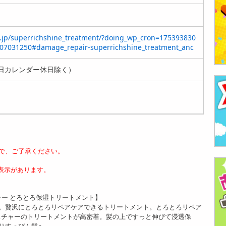
o.jp/superrichshine_treatment/?doing_wp_cron=175393830
07031250#damage_repair-superrichshine_treatment_anc
日カレンダー休日除く）
で、ご了承ください。
表示があります。
ャー とろとろ保湿トリートメント】
。贅沢にとろとろリペアケアできるトリートメント。とろとろリペア
クスチャーのトリートメントが高密着。髪の上ですっと伸びて浸透保
りすっぴん髪へ。