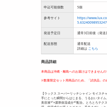
申込可能個数
5個
参考サイト
https://www.lux.c
5.63240098953247
発送予定日
通常3日前後（発送
配送形態
通常配送
詳細は
こちら
商品詳細
本商品は沖縄・離島へのお届けはできませんの
※数量限定セット用商品のため、「試供品」の
【ラックス スーパーリッチシャイン モイスチ
手にとった瞬間からはじまる、うるおいタイム
美容液*¹×濃厚保湿成分*²配合。とろとろテ
湿。保湿成分が長くとどまり、毛先までしっと