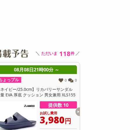
その他 キッチン・日用品
その他 ファッション
サ
118
＼
／
ただいま
件
時00分 ～
08月08日21時00分 ～
ちょっプル
ち
0
0
0
0
】リカバリーサンダル
【グレー/24.0cm】リカバリーサンダル 軽
【カ
 男女兼用 XLS155
量 EVA 厚底 クッション 男女兼用 XLS155
量 
提供数 10
提供数 10
お試し費用
お試し費用
3,980
3,980
円
円