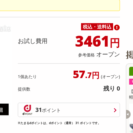
缶詰・瓶詰・ジャム・はちみつ
ミールキット
チョコレート
トクホ
果実酒・梅酒
住居用洗剤
日用品
スポーツサプリメント・ドリンク
チェア・ソファ
財布・小物
パソコン・プリンター・パソコン周辺機器
家具・寝具
料理の素
ナッツ・ドライフルーツ
栄養ドリンク・エナジードリンク
チューハイ・カクテル
洗剤ギフト
ヘルスケア・衛生用品
健康グッズ
インテリア雑貨
時計
記録メディア・メモリーカード
マタニティ
乾物・海苔・粉物
ゼリー・プリン
お茶・紅茶（茶葉）
ノンアルコール飲料
その他 洗剤
キッチン雑貨・食器・消耗品
アウトドア・イベント用品・DIY・工具
アクセサリー
その他 ベビー・キッズ・マタニティ
スマートフォン・携帯電話・タブレットアクセ
リー
税込・送料込
カレー・シチュー
和菓子
コーヒー(豆・インスタント）
ビール・ワイン・お酒ギフト
調理器具・鍋・包丁
その他 インテリア・家具
ファッション雑貨
電池
3461
円
お試し費用
電球・蛍光灯・照明
AV機器
オープン
参考価格
その他 家電
57
08月08日21時00分 ～
08月08日21
.7円
1個あたり
(オープン)
ちょっプル
ちょっプル
0
0
残り 0
提供数
【ホワイト/26.0cm】リカバリーサンダル
【ネイビー/25.0cm
軽量 EVA 厚底 クッション 男女兼用 XLS155
軽量 EVA 厚底 クッション
提供数 10
31
ポイント
お試し費用
3,980
円
※たまるdポイントは、dポイント（通常） 31 ポイントです。