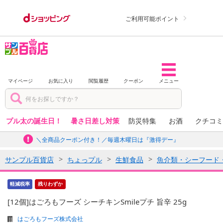
ご利用可能ポイント
マイページ
お気に入り
閲覧履歴
クーポン
メニュー
プル太の誕生日！
暑さ日差し対策
防災特集
お酒
クチコミ
＼全商品クーポン付き！／毎週木曜日は『激得デー』
サンプル百貨店
ちょっプル
生鮮食品
魚介類・シーフード
軽減税率
残りわずか
[12個]はごろもフーズ シーチキンSmileプチ 旨辛 25g
はごろもフーズ株式会社