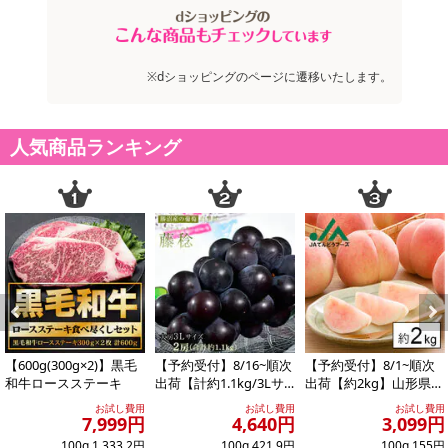
※dショッピングのページに遷移いたします。
注意事項
お申込みの際は 「商品情報」に記載されている「注意事項」を
人気商品ランキング
必ずご確認ください。
【キャンセルについて】
※お申込み後のキャンセルはお受けできません。
記載されている内容を必ずご確認いただき、お届けする商品セット
にご納得いただきましたうえでお申し込みください。
※パッケージ変更や商品リニューアル(成分など含む)等により、参考
の掲載画像や画像内のバーコードなど、お届け商品と多少異なる場
Previous
Next
合がございます。
また、[新たな加工食品の原料原産地表示制度]の経過措置期間の終
【600g(300g×2)】黒毛
【予約受付】8/16~順次
【予約受付】8/1~順次
了により、商品詳細内に記載の原産国・原材料の表記が旧表記の場
和牛ロースステーキ
出荷【計約1.1kg/3Lサ
出荷【約2kg】山形県産
イズ×2房】藤稔（ふじ
白桃(品種・玉数おまか
合がございます。
お試し費用
お試し費用
お試し費用
みの...
せ)※ご家...
7,999円
4,640円
3,099円
あらかじめご了承いただいた上でお申込みください。なお、本理由
100g 1,333.2円
100g 421.9円
100g 155円