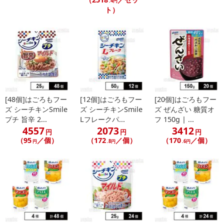
.4円
ト）
[48個]はごろもフー
[12個]はごろもフー
[20個]はごろもフー
ズ シーチキンSmile
ズ シーチキンSmile
ズ ぜんざい 糖質オ
プチ 旨辛 2...
Lフレークパ...
フ 150g | ...
4557
2073
3412
円
円
円
（95
／個）
（172
／個）
（170
／個）
円
.8円
.6円