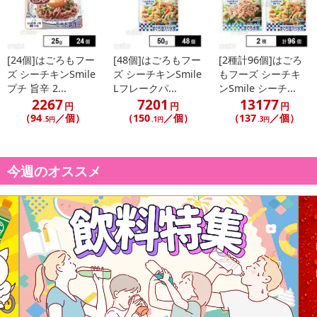
[24個]はごろもフー
[48個]はごろもフー
[2種計96個]はごろ
ズ シーチキンSmile
ズ シーチキンSmile
もフーズ シーチキ
プチ 旨辛 2...
Lフレークパ...
ンSmile シーチ...
2267
7201
13177
円
円
円
（94
／個）
（150
／個）
（137
／個）
.5円
.1円
.3円
今週のオススメ