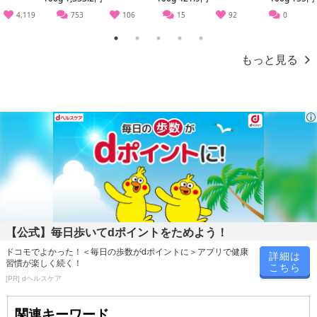
によるお申込み後のキャンセル・返品交換は対応いたしかねます。
4,119
753
106
15
92
0
【お支払いについて】
1
2
3
4
5
※送料はお試し費用に含まれております。
もっと見る
※お支払い方法は、電話料金合算払い、クレジットカード、dポイン
トの利用となります。
【発送・お届け・商品について】
※お申込み頂きました商品の同梱、お届けの日時指定はいたしかね
ます。
※会員様のご都合でお受取りいただけない場合、商品の再発送や返
金はいたしかねます。
また、お届け日時のご指定は、お受けできません。宅配業者からの
不在票にてご対応ください。
【公式】毎日歩いてdポイントをためよう！
※発送予定日は前後する場合がございます。また商品によって発送
ドコモでよかった！＜毎日の歩数がdポイントに＞アプリで健康
詳細は
日が異なります。
習慣が楽しく続く！
こちら
※dショッピングサンプル百貨店よりお届けする商品は、ご利用いた
[PR] dヘルスケア
だいた後のご感想をいただくことを目的としており、転売等は固く
関連キーワード
禁じます。