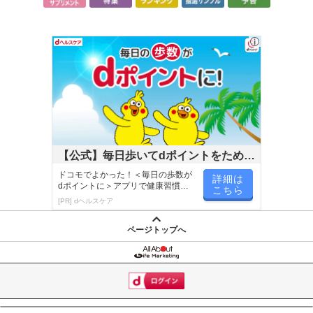
【公式】毎日歩いてdポイントをためよ
う！
ドコモでよかった！＜毎日の歩数が
詳細は
dポイントに＞アプリで健康習慣が
こちら
楽しく続く！
[PR] dヘルスケア
ページトップへ