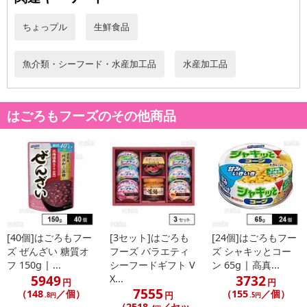
転売等、目的以外での利用が確認された場合は、サービス利用を停
止させていただきます。
ちょっプル
生鮮食品
発送日カレンダー
魚介類・シーフード・水産加工品
水産加工品
はごろもフーズのその他商品
休業日
[40個]はごろもフー
[3セット]はごろも
[24個]はごろもフー
ズ ぜんざい 糖質オ
フーズ バラエティ
ズ シャキッとコー
■
その他共通および商品カテゴリー別注意事項（※必ずご確認くだ
フ 150g | ...
シーフードギフト V
ン 65g | 高真...
さい）
5949
3732
X...
円
円
7555
（148
／個）
（155
／個）
円
.8円
.5円
こちらの情報は
2026-07-09 14:13:35.0
での情報となります。
（2518
／セッ