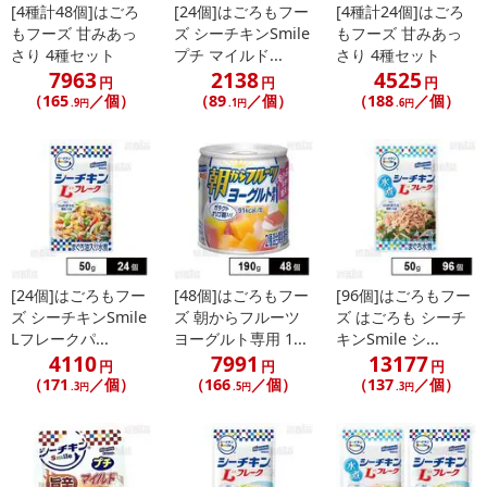
[4種計48個]はごろ
[24個]はごろもフー
[4種計24個]はごろ
もフーズ 甘みあっ
ズ シーチキンSmile
もフーズ 甘みあっ
さり 4種セット
プチ マイルド...
さり 4種セット
7963
2138
4525
円
円
円
（165
／個）
（89
／個）
（188
／個）
.9円
.1円
.6円
[24個]はごろもフー
[48個]はごろもフー
[96個]はごろもフー
ズ シーチキンSmile
ズ 朝からフルーツ
ズ はごろも シーチ
Lフレークパ...
ヨーグルト専用 1...
キンSmile シ...
4110
7991
13177
円
円
円
（171
／個）
（166
／個）
（137
／個）
.3円
.5円
.3円