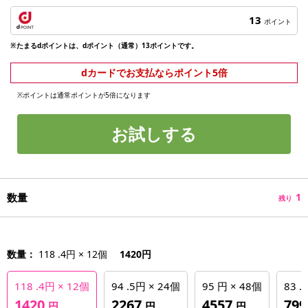
13
ポイント
※たまるdポイントは、dポイント（通常）13ポイントです。
dカードでお支払ならポイント5倍
※ポイントは通常ポイントが5倍になります
お試しする
数量
1
残り
数量：
118 .4円 × 12個
1420円
118 .4円 × 12個
94 .5円 × 24個
95 円 × 48個
83 .
1420
2267
4557
79
円
円
円