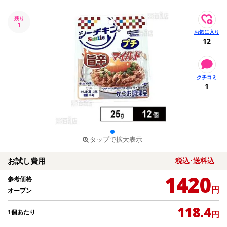
残り
1
12
1
タップで拡大表示
お試し費用
税込･送料込
1420
参考価格
円
オープン
118.4
1個あたり
円