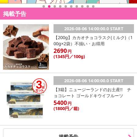
掲載予告
2026-08-06 14:00:00.0 START
【200g】カカオチョコラスク(ミルク)（1
00g×2袋）不揃い・お得用
2690
円
(1345
円
／100g)
2026-08-06 14:00:00.0 START
【3箱】ニュージーランドのお土産!! チ
ョコレート ゴールドキウイフルーツ
5400
円
(1800
円
／箱)
掲載予告