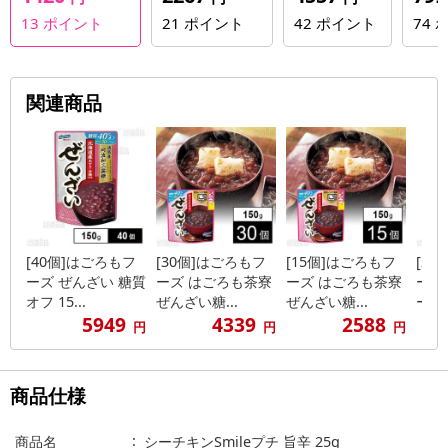
13
ポイント
21
ポイント
42
ポイント
74
関連商品
[40個]はごろもフ
[30個]はごろもフ
[15個]はごろもフ
[2
ーズ ぜんざい 糖質
ーズ はごろも茶寮
ーズ はごろも茶寮
ーズ
オフ 15...
ぜんざい糖...
ぜんざい糖...
ーン 6
5949
4339
2588
円
円
円
商品仕様
商品名
シーチキンSmileプチ 旨辛 25g