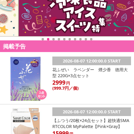
掲載予告
2026-08-07 12:00:00.0 START
花ふぜい ラベンダー 煙少香 徳用大
型 220G×3点セット
2999
円
(999
.7円
／個)
2026-08-07 12:00:00.0 START
【ふつう/20枚×24点セット】超快適SMA
RTCOLOR MyPalette【Pink×Gray】
15999