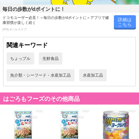
※送料はお試し費用に含まれております。
毎日の歩数がdポイントに！
※お支払い方法は、電話料金合算払い、クレジットカード、dポイン
トの利用となります。
ドコモユーザー必見！＜毎日の歩数がdポイントに＞アプリで健
詳細は
康習慣が楽しく続く
こちら
[PR] dヘルスケア
【発送・お届け・商品について】
関連キーワード
※お申込み頂きました商品の同梱、お届けの日時指定はいたしかね
ます。
ちょっプル
生鮮食品
※会員様のご都合でお受取りいただけない場合、商品の再発送や返
金はいたしかねます。
魚介類・シーフード・水産加工品
水産加工品
また、お届け日時のご指定は、お受けできません。宅配業者からの
不在票にてご対応ください。
※発送予定日は前後する場合がございます。また商品によって発送
日が異なります。
はごろもフーズのその他商品
※dショッピングサンプル百貨店よりお届けする商品は、ご利用いた
だいた後のご感想をいただくことを目的としており、転売等は固く
禁じます。
転売等、目的以外での利用が確認された場合は、サービス利用を停
止させていただきます。