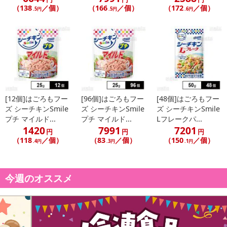
（138
／個）
（166
／個）
（172
／個）
.5円
.5円
.6円
[12個]はごろもフー
[96個]はごろもフー
[48個]はごろもフー
ズ シーチキンSmile
ズ シーチキンSmile
ズ シーチキンSmile
プチ マイルド...
プチ マイルド...
Lフレークパ...
1420
7991
7201
円
円
円
（118
／個）
（83
／個）
（150
／個）
.4円
.3円
.1円
今週のオススメ