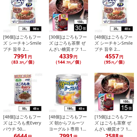
[96個]はごろもフー
[30個]はごろもフー
[48個]はごろもフー
ズ シーチキンSmile
ズ はごろも茶寮 ぜ
ズ シーチキンSmile
プチ 旨辛 2...
んざい糖質オフ 1...
プチ 旨辛 2...
7991
4339
4557
円
円
円
（83
／個）
（144
／個）
（95
／個）
.3円
.7円
円
[48個]はごろもフー
[48個]はごろもフー
[15個]はごろもフー
ズ はごろも煮Every
ズ 朝からフルーツ
ズ はごろも茶寮 ぜ
パウチ 50...
ヨーグルト専用 1...
んざい糖質オフ 1...
6644
7991
2588
円
円
円