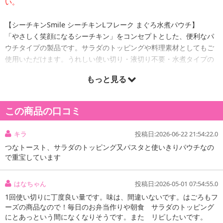
い。
【シーチキンSmile シーチキンLフレーク まぐろ水煮パウチ】
「やさしく笑顔になるシーチキン」をコンセプトとした、便利なパ
ウチタイプの製品です。サラダのトッピングや料理素材としてもご
使用いただけます。うれしい使い切り・液切り不要・水煮タイプの
シーチキンです。
もっと見る
【シーチキンSmile Lフレークパウチ】
便利なパウチタイプの製品です。サラダのトッピングや料理素材と
この商品の口コミ
してもご使用いただけます。うれしい使い切り・液切り不要タイプ
のまぐろ油入り水煮のシーチキンです。
キラ
投稿日:2026-06-22 21:54:22.0
つなトースト、サラダのトッピング又パスタと使いきりパウチなの
原産国(最終加工地):
で重宝しています
【シーチキンSmile シーチキンLフレーク まぐろ水煮パウチ】
タイ
はなちゃん
投稿日:2026-05-01 07:54:55.0
原材料:
1回使い切りに丁度良い量です。味は、間違いないです。はごろもフ
【シーチキンSmile シーチキンLフレーク まぐろ水煮パウチ】
ーズの商品なので！毎日のお弁当作りや朝食 サラダのトッピング
きはだまぐろ、食塩、調味料(アミノ酸等)、水
にとあっという間になくなりそうです。また リピしたいです。
栄養成分表示: