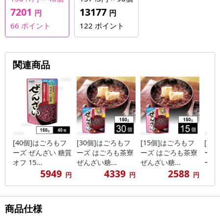
7201
13177
円
円
66
ポイント
122
ポイント
関連商品
[40個]はごろもフ
[30個]はごろもフ
[15個]はごろもフ
[2
ーズ ぜんざい 糖質
ーズ はごろも茶寮
ーズ はごろも茶寮
ーズ
オフ 15...
ぜんざい糖...
ぜんざい糖...
ーン 6
5949
4339
2588
円
円
円
商品仕様