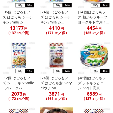
発送日カレンダー
[96個]はごろもフー
[24個]はごろもフー
[24個]はごろもフー
ズ はごろも シーチ
ズ はごろも シーチ
ズ 朝からフルーツ
キンSmile シ...
キンSmile シ...
ヨーグルト専用 1...
13177
4110
4454
円
円
円
（137
／個）
（171
／個）
（185
／個）
.3円
.3円
.6円
休業日
[12個]はごろもフー
[24個]はごろもフー
[48個]はごろもフー
■
その他共通および商品カテゴリー別注意事項（※必ずご確認くだ
ズ シーチキンSmile
ズ はごろも煮Every
ズ シャキッとコー
さい）
Lフレークパ...
パウチ 50...
ン 65g | 高真...
2073
3871
6589
円
円
円
こちらの情報は
2026-07-09 14:13:35.0
での情報となります。
（172
／個）
（161
／個）
（137
／個）
.8円
.3円
.3円