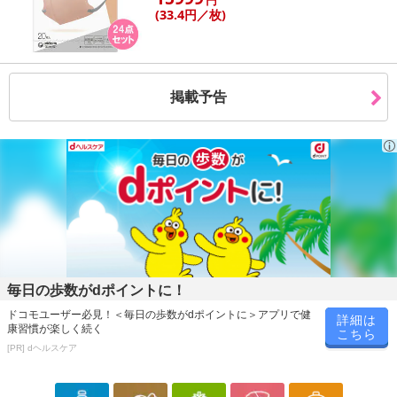
円
(33
.4円
／枚)
掲載予告
毎日の歩数がdポイントに！
ドコモユーザー必見！＜毎日の歩数がdポイントに＞アプリで健
詳細は
康習慣が楽しく続く
こちら
[PR] dヘルスケア