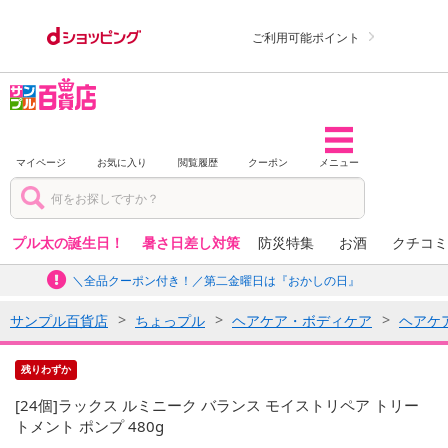
ご利用可能ポイント
マイページ
お気に入り
閲覧履歴
クーポン
メニュー
プル太の誕生日！
暑さ日差し対策
防災特集
お酒
クチコミ
＼全品クーポン付き！／第二金曜日は『おかしの日』
サンプル百貨店
ちょっプル
ヘアケア・ボディケア
ヘアケ
残りわずか
[24個]ラックス ルミニーク バランス モイストリペア トリー
トメント ポンプ 480g