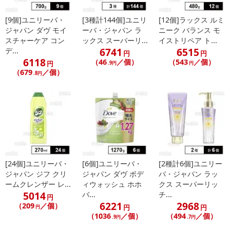
[9個]ユニリーバ・
[3種計144個]ユニリ
[12個]ラックス ルミ
ジャパン ダヴ モイ
ーバ・ジャパン ラ
ニーク バランス モ
スチャーケア コン
ックス スーパーリ...
イストリペア ト...
6741
6515
デ...
円
円
6118
（46
／個）
（543
／個）
円
.9円
円
（679
／個）
.8円
[24個]ユニリーバ・
[6個]ユニリーバ・
[2種計6個]ユニリー
ジャパン ジフ クリ
ジャパン ダヴ ボデ
バ・ジャパン ラッ
ームクレンザー レ...
ィウォッシュ ホホ
クス スーパーリッ
5014
バ...
チ...
円
6221
2968
（209
／個）
円
円
円
（1036
／個）
（494
／個）
.9円
.7円