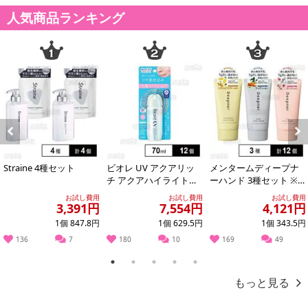
記載されている内容を必ずご確認いただき、お届けする商品セット
人気商品ランキング
にご納得いただきましたうえでお申し込みください。
※パッケージ変更や商品リニューアル(成分など含む)等により、参考
の掲載画像や画像内のバーコードなど、お届け商品と多少異なる場
合がございます。
また、[新たな加工食品の原料原産地表示制度]の経過措置期間の終
了により、商品詳細内に記載の原産国・原材料の表記が旧表記の場
合がございます。
あらかじめご了承いただいた上でお申込みください。なお、本理由
Previous
Next
によるお申込み後のキャンセル・返品交換は対応いたしかねます。
Straine 4種セット
ビオレ UV アクアリッ
メンタームディープナ
チ アクアハイライトロ
ーハンド 3種セット ※
【お支払いについて】
ーション 70ml ※商品改
店頭戻り品
お試し費用
お試し費用
お試し費用
※送料はお試し費用に含まれております。
廃に伴...
3,391円
7,554円
4,121円
※お支払い方法は、電話料金合算払い、クレジットカード、dポイン
1個 847.8円
1個 629.5円
1個 343.5円
トの利用となります。
136
7
180
10
169
49
1
2
3
4
5
もっと見る
【発送・お届け・商品について】
※お申込み頂きました商品の同梱、お届けの日時指定はいたしかね