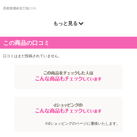
原産国(最終加工地):
日本
もっと見る
原材料:
●成分： 水、ステアリルアルコール、グリセリン、ベヘントリモニウムクロリド、(ジメチコノ
ール/シルセスキオキサン)コポリマー、イソヘキサデカン、DPG、乳酸、トリデセス-6、EDTA-
この商品の口コミ
2Na、セトリモニウムクロリド、BG、ラウロイルラクチレートNa、イランイラン花油、メマツ
ヨイグサ種子エキス、PEG-40水添ヒマシ油、トリデセス-9、ペンチレングリコール、ソケイ花
口コミはまだ投稿されていません。
エキス、ハス花エキス、セラミドNP、フィトスフィンゴシン、セラミドAP、PG、ビサボロー
ル、キサンタンガム、コレステロール、カルボマー、クエン酸Na、エチルヘキシルグリセリ
ン、マルトデキストリン、パルミチン酸アスコルビル、トコフェロール、セラミドEOP、安息
香酸Na、フェノキシエタノール、ソルビン酸K、香料
注意事項
お申込みの際は 「商品情報」に記載されている「注意事項」を
必ずご確認ください。
※dショッピングのページに遷移いたします。
【キャンセルについて】
※お申込み後のキャンセルはお受けできません。