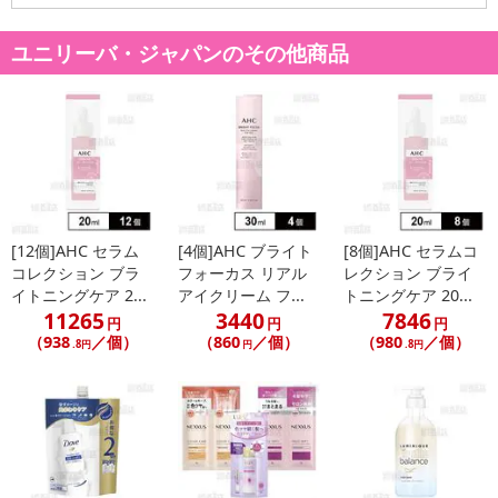
ユニリーバ・ジャパンのその他商品
休業日
■
その他共通および商品カテゴリー別注意事項（※必ずご確認くだ
さい）
こちらの情報は
2026-07-09 14:13:35.0
での情報となります。
[12個]AHC セラム
[4個]AHC ブライト
[8個]AHC セラムコ
コレクション ブラ
フォーカス リアル
レクション ブライ
イトニングケア 2...
アイクリーム フ...
トニングケア 20...
11265
3440
7846
円
円
円
（938
／個）
（860
／個）
（980
／個）
.8円
円
.8円