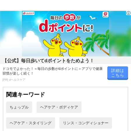
ます。
※会員様のご都合でお受取りいただけない場合、商品の再発送や返
金はいたしかねます。
また、お届け日時のご指定は、お受けできません。宅配業者からの
不在票にてご対応ください。
※発送予定日は前後する場合がございます。また商品によって発送
日が異なります。
※dショッピングサンプル百貨店よりお届けする商品は、ご利用いた
だいた後のご感想をいただくことを目的としており、転売等は固く
【公式】毎日歩いてdポイントをためよう！
禁じます。
ドコモでよかった！＜毎日の歩数がdポイントに＞アプリで健康
転売等、目的以外での利用が確認された場合は、サービス利用を停
詳細は
習慣が楽しく続く！
こちら
止させていただきます。
[PR] dヘルスケア
発送日カレンダー
関連キーワード
ちょっプル
ヘアケア・ボディケア
ヘアケア・スタイリング
リンス・コンディショナー