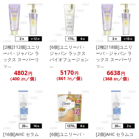
[2種計12個]ユニリ
[6個]ユニリーバ・
[2種計18個]ユニリ
ーバ・ジャパン ラ
ジャパン ラックス
ーバ・ジャパン ラ
ックス スーパーリ
バイオフュージョン
ックス スーパーリ
ッ...
...
ッ...
5170
4802
6638
円
円
円
（861
／個）
（400
／個）
（368
／個）
.7円
.2円
.8円
[16個]AHC セラム
[6個]ユニリーバ・
[2個]AHC セラムコ