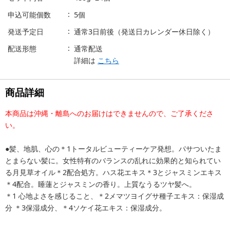
申込可能個数
5個
発送予定日
通常3日前後（発送日カレンダー休日除く）
配送形態
通常配送
詳細は
こちら
商品詳細
本商品は沖縄・離島へのお届けはできませんので、ご了承くださ
い。
●髪、地肌、心の＊1トータルビューティーケア発想。パサついたま
とまらない髪に。女性特有のバランスの乱れに効果的と知られてい
る月見草オイル＊2配合処方。ハス花エキス＊3とジャスミンエキス
＊4配合。睡蓮とジャスミンの香り。上質なうるツヤ髪へ。
＊1 心地よさを感じること、＊2メマツヨイグサ種子エキス：保湿成
分 ＊3保湿成分、＊4ソケイ花エキス：保湿成分。