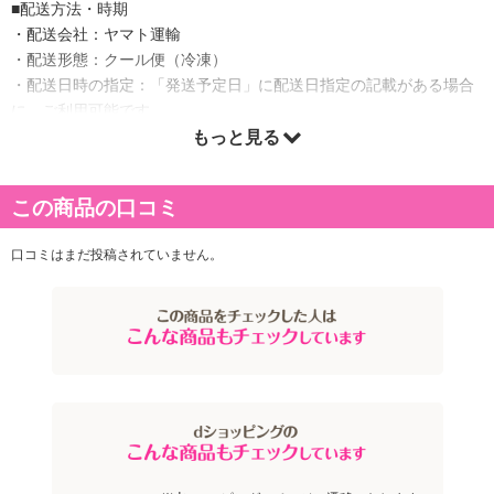
■配送方法・時期
・配送会社：ヤマト運輸
・配送形態：クール便（冷凍）
・配送日時の指定：「発送予定日」に配送日指定の記載がある場合
に、ご利用可能です。
※発送予定日は到着日ではありません。
もっと見る
・商品は「株式会社クリエイション」より出荷します。
この商品の口コミ
商品詳細
口コミはまだ投稿されていません。
◆夢の企画!日本を代表する5大銘柄牛(松阪牛、神戸牛、近江牛、米
沢牛、前沢牛)をセット！
◆全銘柄A3ランク以上を確約。神戸牛・前沢牛はA4ランク以上確
約！
◆切落しを細切れでなく、特別に焼肉やBBQに適した厚み・大きさ
にカットした特別仕様！
日本を代表する誰もが知っている高級ブランド牛「松阪牛」「神戸