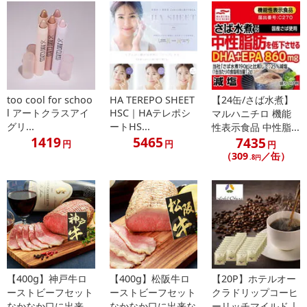
発送日カレンダー
too cool for schoo
HA TEREPO SHEET
【24缶/さば水煮】
l アートクラスアイ
HSC｜HAテレポシ
マルハニチロ 機能
グリ...
ートHS...
性表示食品 中性脂...
1419
5465
7435
円
円
円
（309
／缶）
.8円
休業日
■
その他共通および商品カテゴリー別注意事項（※必ずご確認くだ
さい）
こちらの情報は
2026-07-09 14:02:14.0
での情報となります。
【400g】神戸牛ロ
【400g】松阪牛ロ
【20P】ホテルオー
ーストビーフセット
ーストビーフセット
クラドリップコーヒ
なかなか口に出来
なかなか口に出来な
ーリッチマイルド |