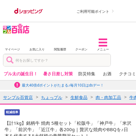
ご利用可能ポイント
マイページ
お気に入り
閲覧履歴
クーポン
メニュー
プル太の誕生日！
暑さ日差し対策
防災特集
お酒
クチコミ
最大40倍dポイントがたまる♪毎月10日はdsデー！
サンプル百貨店
ちょっプル
生鮮食品
肉・肉加工品
牛
軽減税率
【計1kg】銘柄牛 焼肉 5種セット「松阪牛」「神戸牛」「米沢
牛」「前沢牛」「近江牛」各200g | 贅沢な焼肉やBBQを♪日
本を代表する5大銘柄の豪華贅沢セット！