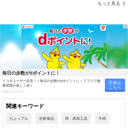
もっと見る
※商品到着時点でのお日持ち期間は、配送日数などにより異なり
ますのでご了承ください。
・原産国（最終加工地）：日本
・原材料/材質/素材：牛肉(バラ肉、カタ肉)
・お召し上がり方：
・凍っている場合は、自然解凍してください。
・お急ぎの場合は、流水解凍してください。
・解凍後は、しっかり焼いてお召し上がりください。
・その他商品仕様：
等級：
・松阪牛 A3ランク以上
毎日の歩数がdポイントに！
・神戸牛 A4ランク以上
ドコモユーザー必見！＜毎日の歩数がdポイントに＞アプリで健
・米沢牛 A3ランク以上
詳細は
康習慣が楽しく続く
こちら
・前沢牛 A4ランク以上
[PR] dヘルスケア
・近江牛 A3ランク以上
関連キーワード
注意事項
ちょっプル
生鮮食品
肉・肉加工品
牛肉
【賞味・消費期限のある商品について】