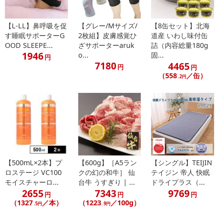
【発送・お届け・商品について】
※お申込み頂きました商品の同梱、お届けの日時指定はいたしかね
【L-LL】鼻呼吸を促
【グレー/Mサイズ/
【8缶セット】北海
ます。
す睡眠サポーターG
2枚組】皮膚感覚ひ
道産 いわし味付缶
※お客様のご都合でお受取りいただけない場合、商品の再発送や返
OOD SLEEPE...
ざサポーターaruk
詰（内容総量180g
1946
o...
固...
金はいたしかねます。
円
7180
4465
また、お届け日時のご指定は、お受けできません。宅配業者からの
円
円
（558
／缶）
不在票にてご対応ください。
.2円
※発送予定日は前後する場合がございます。また商品によって発送
日が異なります。
※dショッピングサンプル百貨店よりお届けする商品は、ご利用いた
だいた後のご感想をいただくことを目的としており、転売等は固く
禁じます。
転売等、目的以外での利用が確認された場合は、サービス利用を停
止させていただきます。
【500mL×2本】プ
【600g】［A5ラン
【シングル】TEIJIN
ロステージ VC100
クの幻の和牛］ 仙
テイジン 帝人 快眠
【配送伝票番号について】
モイスチャーロ...
台牛 うすぎり | ...
ドライプラス（...
※こちらの商品については商品の発送完了後、
2655
7343
9769
円
円
円
配送伝票番号がマイページに表示されない場合もございます。予
（1327
／本）
（1223
／100g）
.5円
.9円
めご了承ください。