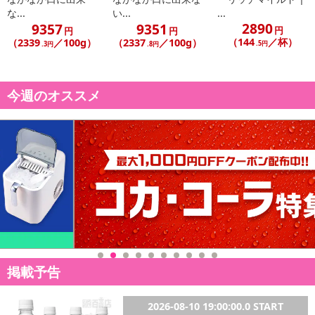
な...
い...
...
2890
9357
9351
円
円
円
（144
／杯）
（2339
／100g）
（2337
／100g）
.5円
.3円
.8円
今週のオススメ
掲載予告
2026-08-10 19:00:00.0 START