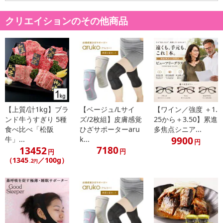
商品到着時点でのお日持ち期間は、配送日数などにより異なります
のでご了承ください。
クリエイションのその他商品
【キャンセルについて】
※お申込み後のキャンセルはお受けできません。
記載されている内容を必ずご確認いただき、お届けする商品セット
にご納得いただきましたうえでお申し込みください。
※パッケージ変更や商品リニューアル（成分など含む）等により、
参考の掲載画像や画像内のバーコードなど、お届け商品と多少異な
る場合がございます。
【上質/計1kg】ブラ
【ベージュ/Lサイ
【ワイン／強度 ＋1.
また、[新たな加工食品の原料原産地表示制度]の経過措置期間の終
ンド牛うすぎり 5種
ズ/2枚組】皮膚感覚
25から＋3.50】累進
食べ比べ「松阪
ひざサポーターaru
多焦点シニア...
了により、商品詳細内に記載の原産国・原材料の表記が旧表記の場
9900
牛」...
k...
合がございます。
円
7180
13452
円
円
あらかじめご了承いただいた上でお申込みください。なお、本理由
（1345
／100g）
.2円
によるお申込み後のキャンセル・返品交換は対応いたしかねます。
【お支払いについて】
※お支払い方法は、電話料金合算払い、クレジットカード払い、dポ
イントがご利用いただけます。