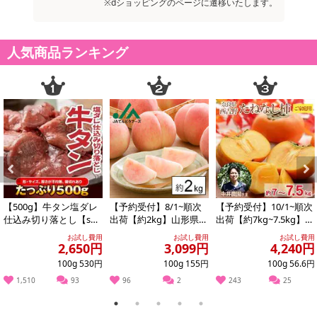
牛」「近江牛」「米沢牛」「前沢牛」の5種をまとめてセットにしま
※dショッピングのページに遷移いたします。
した!
ご自宅に「松阪牛」「神戸牛」「近江牛」「米沢牛」「前沢牛」そ
人気商品ランキング
れぞれ200gの合計1kgがまとめてセットになって届くという夢の商
品。
しかも、ブランド牛の肉質ランクも松阪牛、米沢牛、近江牛がA3ラ
ンク以上を確約。神戸牛、前沢牛はA4ランク以上確約する豪華さ！
今回、切落しを細切れでなく特別に、焼肉やBBQに適した大きさ・
厚みにカットした特別仕様！
まさにブランド牛の福袋！
ご自身でも家族や友人などの気の合う仲間と最高級のブランド牛で
Previous
Next
贅沢な焼肉やBBQをお楽しみ頂けます。
【500g】牛タン塩ダレ
【予約受付】8/1~順次
【予約受付】10/1~順次
仕込み切り落とし【s
出荷【約2kg】山形県産
出荷【約7kg~7.5kg】奈
g】
白桃(品種・玉数おまか
良県産 たねなし柿（平
お試し費用
お試し費用
お試し費用
せ)※ご家...
核...
2,650円
3,099円
4,240円
・保存方法：-18℃以下で保存
100g 530円
100g 155円
100g 56.6円
1,510
93
96
2
243
25
・賞味期限：
1
2
3
4
5
製造日より180日