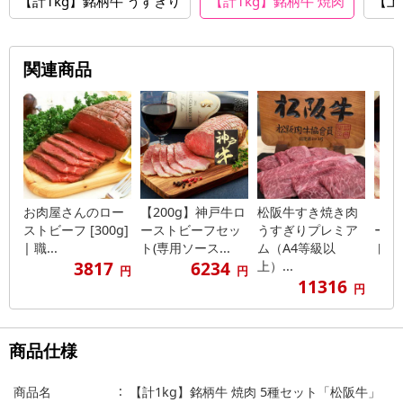
【計1kg】銘柄牛 うすぎり
【計1kg】銘柄牛 焼肉
【上
関連商品
お肉屋さんのロー
【200g】神戸牛ロ
松阪牛すき焼き肉
【2
ストビーフ [300g]
ーストビーフセッ
うすぎりプレミア
ース
| 職...
ト(専用ソース...
ム（A4等級以
ト(専
3817
6234
上）...
円
円
11316
円
商品仕様
商品名
【計1kg】銘柄牛 焼肉 5種セット「松阪牛」