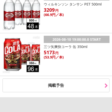
ウィルキンソン タンサン PET 500ml
3209
円
(66
.9円
／本)
2026-08-10 19:00:00.0 START
三ツ矢爽快コーラ 缶 350ml
5173
円
(53
.9円
／本)
掲載予告