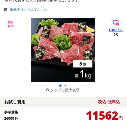
株式会社クリエイション
残り
498
25
タップで拡大表示
お試し費用
税込･送料込
11562
参考価格
円
26000
円