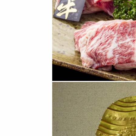
【計1kg】ブランド
【計1kg】ブランド
牛うすぎり5種 食べ
牛 焼肉 5種食べ比べ
比べセット...
セット ...
11435
11562
円
円
【計600g】日本3大
【計600g】日本三大
和牛 焼肉 食べ比べ
和牛 うすぎり 松阪
松阪牛...
牛・神戸...
7547
7471
円
円