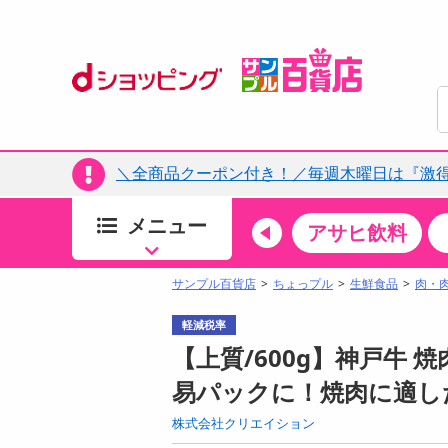
＼全商品クーポン付き！／毎週木曜日は『激
メニュー
ちょっプルカテゴリ
キッチン・日用品
食品
アサヒ飲料
すべ
食品・調味料
サンプル百貨店
ちょっプル
生鮮食品
肉・
生鮮食品
軽減税率
加工食品
【上質/600g】神戸牛 焼
お菓子
易パックに！焼肉に適し
アイス・スイーツ
株式会社クリエイション
飲料