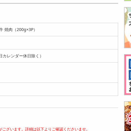
【上質/計1kg】ブラ
【1kg/上質】ブラン
【上質/1kg】ブラン
ンド牛 焼肉 5種食べ
ド牛うすぎり5種 食
ド牛 焼肉 5種食べ比
比べ「...
べ比べセ...
べ「松...
13935
12714
13086
円
円
円
牛 焼肉（200g×3P）
日カレンダー休日除く）
【計600g/上質】日
【上質/600g】みち
【上質/600g】みち
本3大和牛 焼肉 食べ
のくブランド牛うす
のくブランド牛 焼肉
比べ ...
ぎりセット...
セット ...
8462
8233
8462
円
円
円
がございます。詳細は以下よりご確認くださいませ。