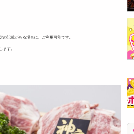
【上質/400g】松阪
【上質/400g】飛騨
【上質/600g】松阪
牛 上質ステーキ切り
牛 上質ステーキ切り
牛 焼肉（200g×3P）
落とし（...
落とし（...
...
8340
6459
7170
円
円
円
定の記載がある場合に、ご利用可能です。
します。
【上質/600g】飛騨
【上質/600g】くま
【上質/600g】くま
牛 焼肉（200g×3P）
もと黒毛和牛 うすぎ
もと黒毛和牛 焼肉
...
り（20...
（200g...
9402
9020
9402
円
円
円