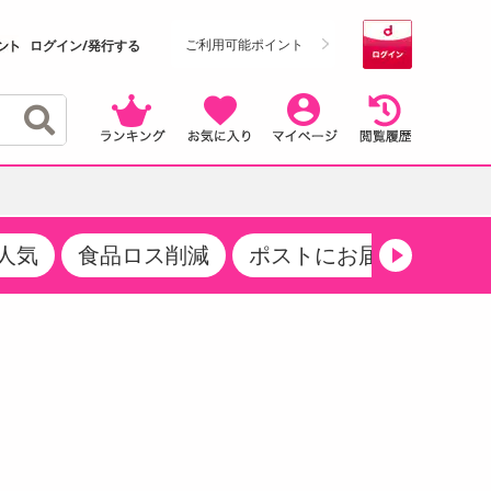
ご利用可能ポイント
ログイン/発行する
人気
食品ロス削減
ポストにお届け
生活
クーポン
・サプリメント
品
・収納・寝具
マタニティ
ケア
商品限定クーポン
食品ギフト
おつまみ
ココア・チョコレート飲料
その他 アルコール飲料
弁当箱・水筒・弁当グッズ
下着・ルームウェア
その他 食品
製菓・製パン材料
飲料ギフト
生活雑貨
メンズ
その他 お菓子・スイーツ
その他 飲料
スポーツ・アウトドア用品
ベビー・キッズ
介護用品
レッグウェア