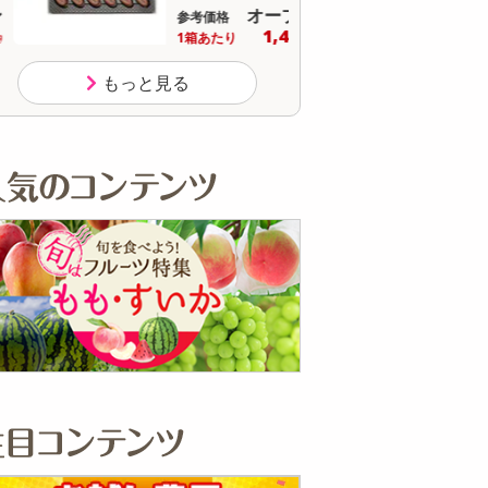
オープン
参考価格
参
1,460
1箱あたり
円
もっと見る