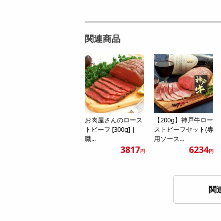
関連商品
お肉屋さんのロース
【200g】神戸牛ロー
トビーフ [300g] |
ストビーフセット(専
職...
用ソース...
3817
6234
円
円
関