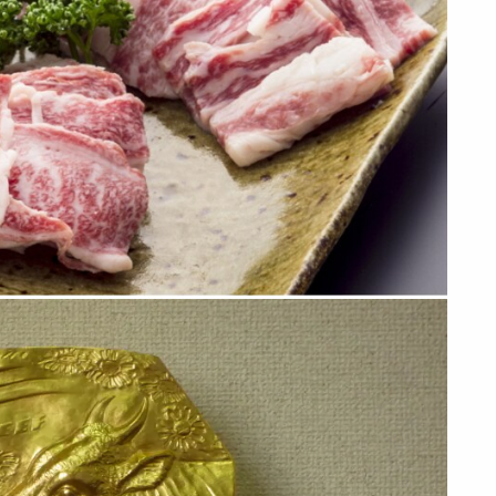
【計1kg】銘柄牛 う
【計1kg】銘柄牛 焼
【計600g】日本3大
すぎり 5種セット
肉 5種セット「松阪
和牛食べ比べ すき焼
「松阪牛」...
牛」「神...
きうすぎ...
11435
11562
7471
円
円
円
【計600g】日本三大
【600g】みちのくブ
【600g】みちのくブ
和牛 焼肉 松阪牛・
ランド牛うすぎりセ
ランド牛 焼肉セット
神戸牛・...
ット (米...
(米沢...
7552
7471
7547
円
円
円