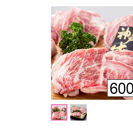
お酒
洗剤
キッチン・日用品
ヘアケア・ボディケア
ビューティーケア
健康・ダイエット・サプリメント
医薬品・医薬部外品
インテリア・家具・収納・寝具
08月06日14時00分 ～
08月06日1
ファッション
ちょっプル
ちょっプル
0
0
0
家電
【200g】カカオチョコラスク(ミルク)（100
【3箱】ニュージーラン
ベビー・キッズ・マタニティ
g×2袋）不揃い・お得用
コレート ゴールドキ
ペット用品
提供数 999
資格・学習
お試し費用
2,690
円
掲載予告