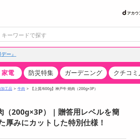
得デー』
家電
防災特集
ガーデニング
クチコミ
て見る
特設コーナー
食品・調味料
生鮮食品
お菓子
アイス・スイーツ
飲料
お酒
洗剤
キッチン・日用品
健康・ダイエット
医薬品・医薬部外
インテリア・家具
ファッション
家電
ベビー・キッズ・
ペット用品
加工食品
ヘアケア・ボディ
ビューティーケア
特集一覧
肉加工品
牛肉
【上質/600g】神戸牛 焼肉（200g×3P）
クチコミで選ばれた人気商品
米・雑穀
肉・肉加工品
スナック菓子
アイスクリーム・シャーベット
水・ミネラルウォーター・炭酸水
ビール・発泡酒・新ジャンル
キッチン・台所用洗剤
掃除用具
健康食品・飲料
第二類医薬品
収納用品
トップス
生活家電
ベビーおむつ・トイレ用品
犬用品
カップ麺・乾麺・パスタ
ヘアケア・スタイリング
スキンケア・基礎化粧品
パン・シリアル・コーンフレーク
魚介類・シーフード・水産加工品
クッキー・クラッカー
ケーキ・スイーツ
お茶・紅茶（ソフトドリンク）
ワイン
洗濯用洗剤・柔軟剤・漂白剤
洗濯用品
ダイエット
指定第二類医薬品
寝具・布団
ボトムス
キッチン家電
授乳グッズ
猫用品
インスタント・レトルト・冷凍食品・惣菜
ボディケア
ベースメイク・メイクアップ・ネイル
肉（200g×3P） | 贈答用レベルを簡
サンプリング
チーズ・ヨーグルト・乳製品・卵
フルーツ・果物・果物加工品
キャンディ・ガム・タブレット
お菓子・スイーツギフト
コーヒー（ソフトドリンク）
日本酒・焼酎
バス・お風呂用洗剤
トイレ・バス用品
サプリメント
第三類医薬品
マット・カーペット・クッション
シューズ
冷房・暖房器具・空調
食事グッズ
その他 ペット用品
ナチュラル・オーガニックコスメ
た厚みにカットした特別仕様！
抽選サンプル
調味料・ドレッシング・油
野菜・きのこ
せんべい・米菓
果実・野菜・清涼・乳飲料
洋酒・リキュール
トイレ用洗剤
タオル
美容サプリメント・ドリンク
医薬部外品
テーブル・デスク・カウンター
バッグ
美容・健康家電
ベビー用品・雑貨
香水・アロマ