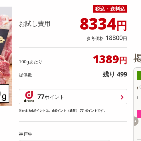
缶詰・瓶詰・ジャム・はちみつ
ミールキット
チョコレート
トクホ
果実酒・梅酒
住居用洗剤
日用品
スポーツサプリメント・ドリンク
チェア・ソファ
財布・小物
パソコン・プリンター・パソコン周辺機器
家具・寝具
税込・送料込
料理の素
ナッツ・ドライフルーツ
栄養ドリンク・エナジードリンク
チューハイ・カクテル
洗剤ギフト
ヘルスケア・衛生用品
健康グッズ
インテリア雑貨
時計
記録メディア・メモリーカード
マタニティ
8334
円
乾物・海苔・粉物
ゼリー・プリン
お茶・紅茶（茶葉）
ノンアルコール飲料
その他 洗剤
キッチン雑貨・食器・消耗品
アウトドア・イベント用品・DIY・工具
アクセサリー
その他 ベビー・キッズ・マタニティ
スマートフォン・携帯電話・タブレットアクセ
お試し費用
リー
カレー・シチュー
和菓子
コーヒー(豆・インスタント）
ビール・ワイン・お酒ギフト
調理器具・鍋・包丁
その他 インテリア・家具
ファッション雑貨
電池
18800
参考価格
円
電球・蛍光灯・照明
AV機器
1389
円
100gあたり
その他 家電
残り 499
提供数
4時00分 ～
08月06日14時00分 ～
ちょっプル
0
0
0
0
77
ポイント
ドのお土産!! チョ
【3箱】ニュージーランドのお土産!! チョ
【
ウイフルーツ
コレート マヌカハニークリーム6個入
※たまるdポイントは、dポイント（通常） 77 ポイントです。
提供数 700
提供数 500
お試し費用
お試し費用
5,400
4,180
円
円
神戸牛