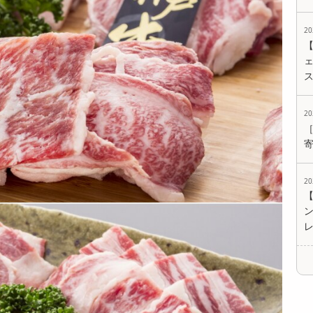
【上質/600g】米沢
【上質/600g】 前沢
【上質/600g】［A5
2
牛 焼肉（200g×3P）
牛 A4ランク うすぎ
ランクの幻の和牛］
...
り ...
仙台牛...
8335
8112
8106
ェ
円
円
円
2
【上質/600g】 常陸
【計1kg】ブランド
【計1kg】ブランド
2
牛 焼肉［A4ランク
牛うすぎり 5種食べ
牛焼肉 5種セット
以上確...
比べ「松阪...
「松阪牛」「...
8335
12180
12510
円
円
円