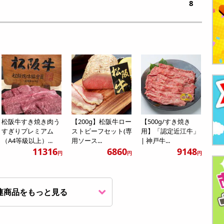
8
松阪牛すき焼き肉う
【200g】松阪牛ロー
【500g/すき焼き
すぎりプレミアム
ストビーフセット(専
用】「認定近江牛」
（A4等級以上）...
用ソース...
| 神戸牛...
11316
6860
9148
円
円
円
連商品をもっと見る