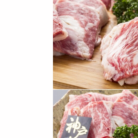
【上質/600g】近江
【上質/600g】米沢
牛 焼肉（200g×3P）
牛 うすぎり（200g×
...
3P...
8335
8106
円
円
【上質/600g】［A5
【上質/600g】常陸
ランクの幻の和牛］
牛 うすぎり［A4ラ
仙台牛...
ンク以上...
8341
8106
円
円