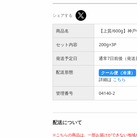
【400g】神戸牛ロー
【400g】松阪牛ロー
ストビーフセット な
ストビーフセット な
シェアする
かなか...
かなか口...
9357
9351
円
円
商品名
【上質/600g】神戸
セット内容
200g×3P
発送予定日
通常7日前後（発送
配送形態
クール便（冷凍）
【上質/計1kg】銘柄
【計600g/上質】日
詳細は
こちら
牛 焼肉 5種セット
本3大和牛食べ比べ
「松阪...
すき焼き...
管理番号
13087
04140-2
8233
円
円
配送について
※こちらの商品は、一部お届けができない地域