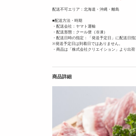
【上質/400g】2大ブ
【上質/400g】日本2
配送不可エリア：北海道・沖縄・離島
ランド牛 うすぎり食
大ブランド牛 焼肉
べ比べ...
食べ比...
■配送方法・時期
6418
6458
・配送会社：ヤマト運輸
円
円
・配送形態：クール便（冷凍）
・配送日時の指定：「発送予定日」に配送日指
※発送予定日は到着日ではありません。
・商品は「株式会社クリエイション」より出荷
商品詳細
【上質/600g】神戸
【上質/600g】飛騨
牛 うすぎり（200g×
牛うすぎり（200g×3
3P...
P）...
8106
9020
円
円