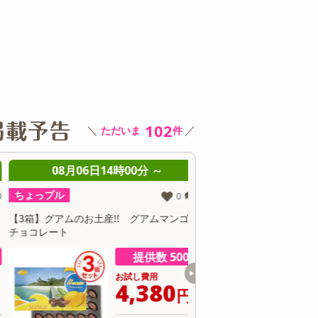
その他 キッチン・日用品
その他 ファッション
サ
102
＼
／
ただいま
件
08月06日14時00分 ～
08月06日14時0
ちょっプル
ちょっプル
0
0
3箱】グアムのお土産!! グアムマンゴー
【3箱】台湾のお土産!! 
チョコレート
ル パゴダ チョコレート
提供数 500
お試し費用
お
4,380
5
円