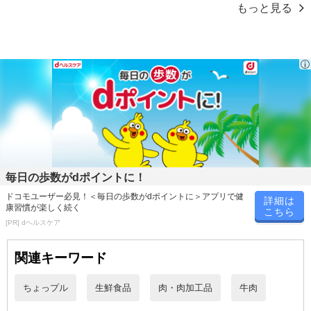
もっと見る
毎日の歩数がdポイントに！
ドコモユーザー必見！＜毎日の歩数がdポイントに＞アプリで健
詳細は
康習慣が楽しく続く
こちら
[PR] dヘルスケア
関連キーワード
ちょっプル
生鮮食品
肉・肉加工品
牛肉