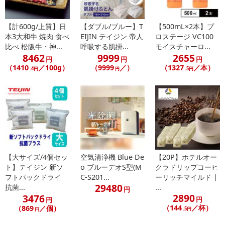
世界の認めるブランド、神戸ビーフの濃厚な旨味と、やわらかな肉
質がまろやかな風味を一層際立たせている逸品です。
【計600g/上質】日
【ダブル/ブルー】T
【500mL×2本】プ
本3大和牛 焼肉 食べ
EIJIN テイジン 帝人
ロステージ VC100
・保存方法：-18℃以下で保存
比べ 松阪牛・神...
呼吸する肌掛...
モイスチャーロ...
8462
9999
2655
円
円
円
・賞味期限：
（1410
／100g）
（9999
／）
（1327
／本）
.4円
円
.5円
製造日より180日
※商品到着時点でのお日持ち期間は、配送日数などにより異なり
ますのでご了承ください。
・原産国（最終加工地）：日本（兵庫県）
・原材料/材質/素材：牛肉(バラ肉、カタ肉)
・お召し上がり方：
・凍っている場合は、自然解凍してください。
【大サイズ/4個セッ
空気清浄機 Blue De
【20P】ホテルオー
・お急ぎの場合は、流水解凍してください。
ト】テイジン 新ソ
o ブルーデオS型(M
クラドリップコーヒ
・解凍後は、しっかり焼いてお召し上がりください。
フトパックドライ
C-S201...
ーリッチマイルド |
・その他商品仕様：等級：A4ランク以上
29480
抗菌...
...
円
2890
3476
円
円
（144
／杯）
（869
／個）
注意事項
.5円
円