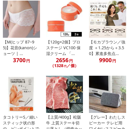
【賞味・消費期限のある商品について】
商品到着時点でのお日持ち期間は、配送日数などにより異なります
のでご了承ください。
【キャンセルについて】
※お申込み後のキャンセルはお受けできません。
【M(ヒップ 87~9
【120g×2個】プロ
【モカブラウン／強
記載されている内容を必ずご確認いただき、お届けする商品セット
5)】花音(kanon)シ
ステージ VC100 保
度 ＋1.25から＋3.5
にご納得いただきましたうえでお申し込みください。
ョーツ | ...
湿クリーム 「...
0】累進多焦点...
※パッケージ変更や商品リニューアル（成分など含む）等により、
3700
2656
9900
円
円
円
参考の掲載画像や画像内のバーコードなど、お届け商品と多少異な
（1328
／個）
円
る場合がございます。
また、[新たな加工食品の原料原産地表示制度]の経過措置期間の終
了により、商品詳細内に記載の原産国・原材料の表記が旧表記の場
合がございます。
あらかじめご了承いただいた上でお申込みください。なお、本理由
によるお申込み後のキャンセル・返品交換は対応いたしかねます。
【お支払いについて】
タコトリーS／細い
【上質/400g】松阪
【グレー】わたしス
スティック状の形
牛 上質ステーキ切
ピーカー テレビ用
※お支払い方法は、電話料金合算払い、クレジットカード払い、dポ
の、ピンポイントで
り落とし（焼肉カッ
ワイヤレススピーカ