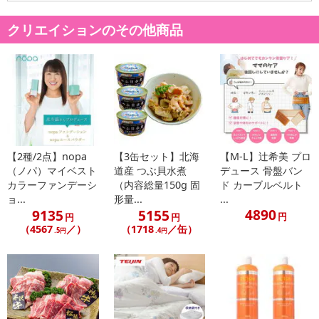
クリエイションのその他商品
◆切落しでなく、手作業でカットした贈答レベルを簡易包装でお求
めやすくした上質仕様！
贈答にもご利用頂けるハイレベルな上質バージョンです。
百貨店などで取り扱って頂くレベルですので、ご自宅用に、贈答用
に是非、ご利用ください。
世界でも人気のブランド牛と言えば神戸ビーフ「神戸牛」！
しかも、ブランド牛の肉質ランクもA4ランク以上を確約する豪華さ!
【2種/2点】nopa
【3缶セット】北海
【M-L】辻希美 プロ
今回、切落しでなく特別に、すき焼きや料理に適した大きさ・厚み
（ノパ）マイベスト
道産 つぶ貝水煮
デュース 骨盤バン
カラーファンデーシ
（内容総量150g 固
ド カーブルベルト
にカットした特別仕様！
ョ...
形量...
...
ご自身でも家族や友人などの気の合う仲間と最高級の神戸牛で贅沢
4890
9135
5155
円
円
円
なすき焼きや料理をお楽しみ頂けます。
（4567
／）
（1718
／缶）
.5円
.4円
◆神戸牛とは
肥沃な大地が育む、滋養豊富な牧草。そして清らかな水。伝統の養
牛技術がいきづく、兵庫県北部の山里、但馬。
神戸ビーフのルーツである黒毛和牛の最高血統は、この地で120年
もの間守りつづけられています。