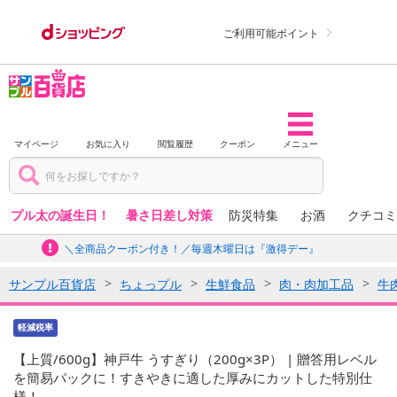
ご利用可能ポイント
マイページ
お気に入り
閲覧履歴
クーポン
メニュー
プル太の誕生日！
暑さ日差し対策
防災特集
お酒
クチコミ
＼全商品クーポン付き！／毎週木曜日は『激得デー』
サンプル百貨店
ちょっプル
生鮮食品
肉・肉加工品
牛
軽減税率
【上質/600g】神戸牛 うすぎり（200g×3P） | 贈答用レベル
を簡易パックに！すきやきに適した厚みにカットした特別仕
様！