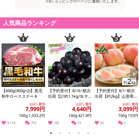
※dショッピングのページに遷移いたします。
人気商品ランキング
Previous
Next
【600g(300g×2)】黒毛
【予約受付】8/16~順次
【予約受付】8/1~順次
和牛ロースステーキ
出荷【計約1.1kg/3Lサ
出荷【約2kg】山形県産
イズ×2房】藤稔（ふじ
白桃(品種・玉数おまか
お試し費用
お試し費用
お試し費用
みの...
せ)※ご家...
7,999円
4,640円
3,099円
100g 1,333.2円
100g 421.9円
100g 155円
4,119
753
105
15
92
0
1
2
3
4
5