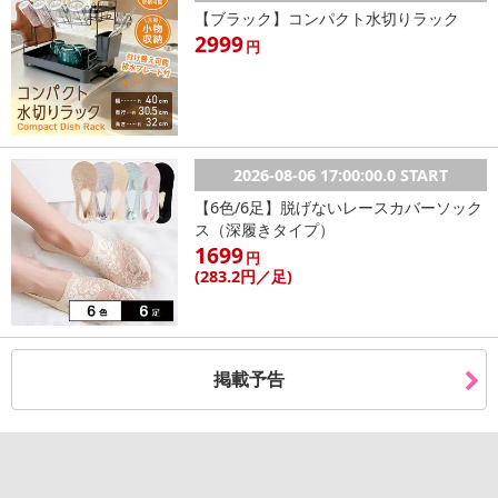
めご了承ください。
【ブラック】コンパクト水切りラック
2999
円
発送日カレンダー
2026-08-06 17:00:00.0 START
【6色/6足】脱げないレースカバーソック
ス（深履きタイプ）
1699
円
(283
.2円
／足)
休業日
掲載予告
■
その他共通および商品カテゴリー別注意事項（※必ずご確認くだ
さい）
こちらの情報は
2026-07-09 14:02:14.0
での情報となります。