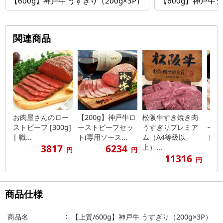
【600g】神戸牛 うすぎり（200g×3P）
【600g】神戸牛 焼
関連商品
お肉屋さんのロー
【200g】神戸牛ロ
松阪牛すき焼き肉
【2
ストビーフ [300g]
ーストビーフセッ
うすぎりプレミア
ース
| 職...
ト(専用ソース...
ム（A4等級以
ト(専
3817
6234
上）...
円
円
11316
円
商品仕様
商品名
【上質/600g】神戸牛 うすぎり（200g×3P）