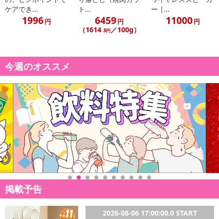
イントがご利用いただけます。
ケアでき...
ト...
ー |...
1996
6459
11000
円
円
円
【発送・お届け・商品について】
（1614
／100g）
.8円
※お申込み頂きました商品の同梱、お届けの日時指定はいたしかね
ます。
※お客様のご都合でお受取りいただけない場合、商品の再発送や返
今週のオススメ
金はいたしかねます。
また、お届け日時のご指定は、お受けできません。宅配業者からの
不在票にてご対応ください。
※発送予定日は前後する場合がございます。また商品によって発送
日が異なります。
※dショッピングサンプル百貨店よりお届けする商品は、ご利用いた
だいた後のご感想をいただくことを目的としており、転売等は固く
禁じます。
転売等、目的以外での利用が確認された場合は、サービス利用を停
止させていただきます。
掲載予告
【配送伝票番号について】
※こちらの商品については商品の発送完了後、
2026-08-06 17:00:00.0 START
配送伝票番号がマイページに表示されない場合もございます。予