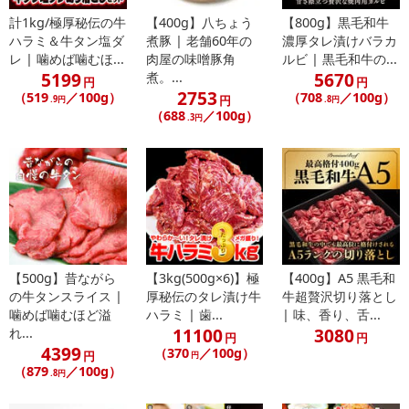
※お支払い方法は、電話料金合算払い、クレジットカード払い、dポ
計1kg/極厚秘伝の牛
【400g】八ちょう
【800g】黒毛和牛
ハラミ＆牛タン塩ダ
煮豚 | 老舗60年の
濃厚タレ漬けバラカ
イントがご利用いただけます。
レ | 噛めば噛むほ...
肉屋の味噌豚角
ルビ | 黒毛和牛の...
5199
5670
煮。...
円
円
【発送・お届け・商品について】
2753
（519
／100g）
（708
／100g）
円
.9円
.8円
※お申込み頂きました商品の同梱、お届けの日時指定はいたしかね
（688
／100g）
.3円
ます。
※お客様のご都合でお受取りいただけない場合、商品の再発送や返
金はいたしかねます。
また、お届け日時のご指定は、お受けできません。宅配業者からの
不在票にてご対応ください。
※発送予定日は前後する場合がございます。また商品によって発送
日が異なります。
※dショッピングサンプル百貨店よりお届けする商品は、ご利用いた
【500g】昔ながら
【3kg(500g×6)】極
【400g】A5 黒毛和
だいた後のご感想をいただくことを目的としており、転売等は固く
の牛タンスライス |
厚秘伝のタレ漬け牛
牛超贅沢切り落とし
禁じます。
噛めば噛むほど溢
ハラミ | 歯...
| 味、香り、舌...
11100
3080
れ...
転売等、目的以外での利用が確認された場合は、サービス利用を停
円
円
4399
（370
／100g）
止させていただきます。
円
円
（879
／100g）
.8円
【配送伝票番号について】