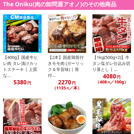
The Oniku(肉の卸問屋アオノ)のその他商品
注意事項
【賞味・消費期限のある商品について】
商品到着時点でのお日持ち期間は、配送日数などにより異なります
のでご了承ください。
【キャンセルについて】
※お申込み後のキャンセルはお受けできません。
【400g】国産牛ヒ
【2本】国産鶏骨付
【1kg(500g×2)】牛
記載されている内容を必ずご確認いただき、お届けする商品セット
レ肉 タレ漬けカッ
きモモ肉 (ガーリッ
タン塩ダレ仕込み切
にご納得いただきましたうえでお申し込みください。
トステーキ | 上質
ク＆辛旨味) | 骨
り落とし | ...
※パッケージ変更や商品リニューアル（成分など含む）等により、
4080
な...
付...
円
参考の掲載画像や画像内のバーコードなど、お届け商品と多少異な
5380
2270
（408
／100g）
円
円
円
る場合がございます。
（1135
／本）
円
また、[新たな加工食品の原料原産地表示制度]の経過措置期間の終
了により、商品詳細内に記載の原産国・原材料の表記が旧表記の場
合がございます。
あらかじめご了承いただいた上でお申込みください。なお、本理由
によるお申込み後のキャンセル・返品交換は対応いたしかねます。
【お支払いについて】