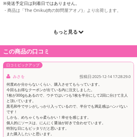
※発送予定日は到着日ではありません。
・商品は「The Oniku(肉の卸問屋アオノ)」より出荷します。
もっと見る
商品詳細
この商品の口コミ
口コミピックアップ
みさを
投稿日:2025-12-14 17:28:29.0
何度めか分からないくらい、購入させてもらっています。
今回もお得なクーポンが出ている内に注文しました。
1枚が300gもあるので、ウチではいつも1枚を半分にして2回に分けて主人
と頂いています。
黒毛和牛でサシがしっかり入っているので、半分でも満足感はハンパない
です！
しかも、めちゃくちゃ柔らかい！幸せを感じます。
個人的にソースは、にんにく醤油が好きで合わせています。
特別な日にもピッタリだと思います。
また購入したいと思います。