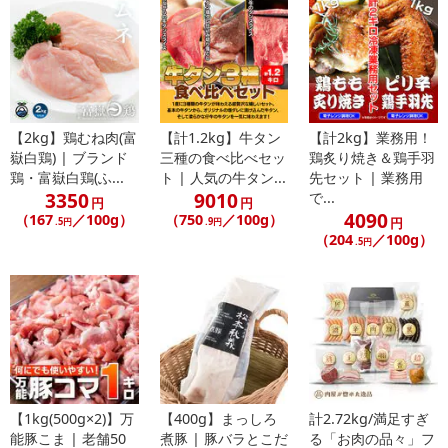
※こちらの商品については商品の発送完了後、
配送伝票番号がマイページに表示されない場合もございます。予
めご了承ください。
発送日カレンダー
【2kg】鶏むね肉(富
【計1.2kg】牛タン
【計2kg】業務用！
嶽白鶏) | ブランド
三種の食べ比べセッ
鶏炙り焼き＆鶏手羽
鶏・富嶽白鶏(ふ...
ト | 人気の牛タン...
先セット | 業務用
3350
9010
で...
円
円
4090
（167
／100g）
（750
／100g）
円
.5円
.9円
（204
／100g）
.5円
休業日
■
その他共通および商品カテゴリー別注意事項（※必ずご確認くだ
さい）
【1kg(500g×2)】万
【400g】まっしろ
計2.72kg/満足すぎ
能豚こま | 老舗50
煮豚 | 豚バラとこだ
る「お肉の品々」フ