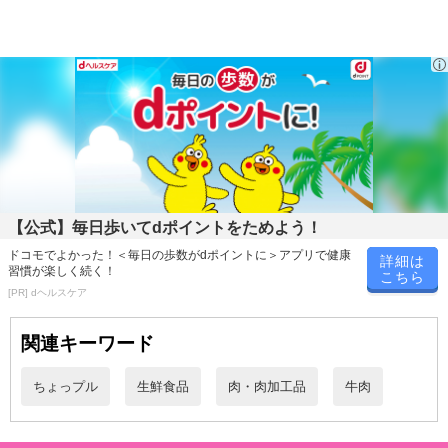
・賞味期限：製造日より冷凍保存で365日※パッケージに記載
・原産国（最終加工地）：日本(最終加工地)
・原材料/材質/素材：
【公式】毎日歩いてdポイントをためよう！
牛肉
ドコモでよかった！＜毎日の歩数がdポイントに＞アプリで健康
詳細は
※商品の改訂等でパッケージ内容の記載と異なる場合がございま
習慣が楽しく続く！
こちら
す。
[PR] dヘルスケア
・お召し上がり方：調理の際は中心部まで十分に火を通し加熱して
からお召し上がり下さい。
関連キーワード
・その他商品仕様：
保存方法：冷凍（-18度以下で保管下さい）。
ちょっプル
生鮮食品
肉・肉加工品
牛肉
解凍された場合は、お早めにお召し上がり下さい。