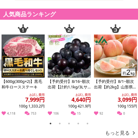
人気商品ランキング
Previous
Next
【600g(300g×2)】黒毛
【予約受付】8/16~順次
【予約受付】8/1~順次
和牛ロースステーキ
出荷【計約1.1kg/3Lサ
出荷【約2kg】山形県産
イズ×2房】藤稔（ふじ
白桃(品種・玉数おまか
お試し費用
お試し費用
お試し費用
みの...
せ)※ご家...
7,999円
4,640円
3,099円
100g 1,333.2円
100g 421.9円
100g 155円
4,118
753
106
15
92
0
1
2
3
4
5
もっと見る