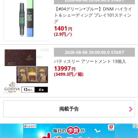
【#04グリーン+ブルー】DNM ハイライ
ト＆シェーディング プレイ101スティン
グ
1401
円
(2
.9円
／)
2026-08-06 20:00:00.0 START
パティスリー アソートメント 13個入
13997
円
(3499
.3円
／箱)
掲載予告