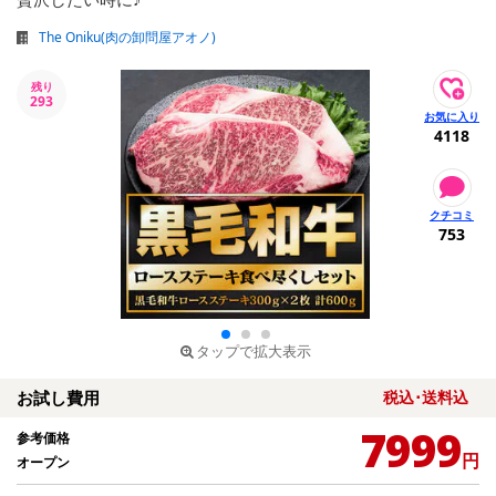
The Oniku(肉の卸問屋アオノ)
残り
293
4118
753
タップで拡大表示
お試し費用
税込･送料込
7999
参考価格
円
オープン