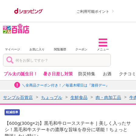
ご利用可能ポイント
マイページ
お気に入り
閲覧履歴
クーポン
メニュー
プル太の誕生日！
暑さ日差し対策
防災特集
お酒
クチコミ
＼全商品クーポン付き！／毎週木曜日は『激得デー』
サンプル百貨店
ちょっプル
生鮮食品
肉・肉加工品
牛
軽減税率
【600g(300g×2)】黒毛和牛ロースステーキ | 美しく入ったサ
シ！黒毛和牛ステーキの濃厚な旨味を存分に堪能！ちょっと
贅沢したい時に♪