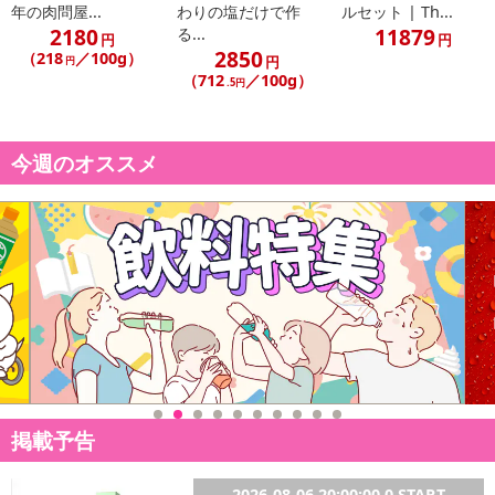
こちらの情報は
2026-07-09 14:13:35.0
での情報となります。
年の肉問屋...
わりの塩だけで作
ルセット | Th...
2180
11879
る...
円
円
2850
（218
／100g）
円
円
（712
／100g）
.5円
今週のオススメ
掲載予告
2026-08-06 20:00:00.0 START