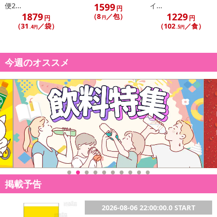
不在票にてご対応ください。
1599
便2...
イ...
円
※発送予定日は前後する場合がございます。また商品によって発送
1879
1229
（8
／包）
円
円
円
日が異なります。
（31
／袋）
（102
／食）
.4円
.5円
※dショッピングサンプル百貨店よりお届けする商品は、ご利用いた
だいた後のご感想をいただくことを目的としており、転売等は固く
禁じます。
今週のオススメ
転売等、目的以外での利用が確認された場合は、サービス利用を停
止させていただきます。
【配送伝票番号について】
※こちらの商品については商品の発送完了後、
配送伝票番号がマイページに表示されない場合もございます。予
めご了承ください。
発送日カレンダー
掲載予告
2026-08-06 22:00:00.0 START