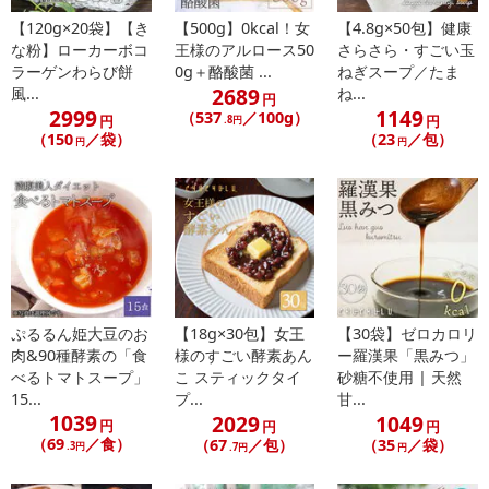
料、微粒酸化ケイ素、（一部に小麦・乳成分・大豆・豚肉・ゼラチ
【120g×20袋】【き
【500g】0kcal！女
【4.8g×50包】健康
ンを含む）
な粉】ローカーボコ
王様のアルロース50
さらさら・すごい玉
ラーゲンわらび餅
0g＋酪酸菌 ...
ねぎスープ／たま
・お召し上がり方：
2689
風...
ね...
大きめのカップに入れてあつあつのお湯150~180ccを入れてよく
円
2999
1149
（537
／100g）
円
円
かきまぜて3分で出来上がりです。
.8円
（150
／袋）
（23
／包）
円
円
おすすめ【ラップなどでふたをしてお待ちいただくと具材が柔ら
かくなり美味しくなります】
・その他商品仕様：直射日光、高温多湿を避けて保存して下さい
注意事項
【賞味・消費期限のある商品について】
商品到着時点でのお日持ち期間は、配送日数などにより異なります
ぷるるん姫大豆のお
【18g×30包】女王
【30袋】ゼロカロリ
のでご了承ください。
肉&90種酵素の「食
様のすごい酵素あん
ー羅漢果「黒みつ」
べるトマトスープ」
こ スティックタイ
砂糖不使用 | 天然
15...
プ...
甘...
【キャンセルについて】
1039
2029
1049
円
円
円
※お申込み後のキャンセルはお受けできません。
（69
／食）
（67
／包）
（35
／袋）
.3円
.7円
円
記載されている内容を必ずご確認いただき、お届けする商品セット
にご納得いただきましたうえでお申し込みください。