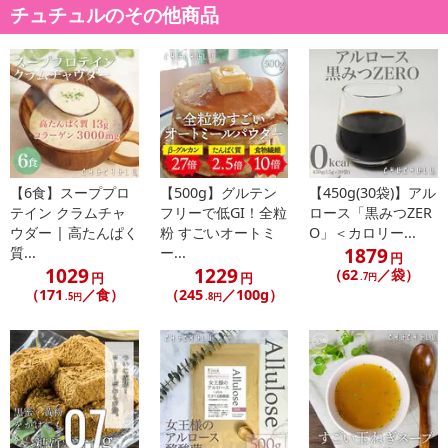
たんぱく質 13g
チュチュルのその他商品
脂質 1.25g
炭水化物 4g
糖質 3g
食物繊維 1g
ナトリウム 233mg
食塩相当量 0.6g
芽胞酪酸菌 6800万個以上
コラーゲン 3000mg
【6食】スーププロ
【500g】グルテン
【450g(30袋)】アル
テイン クラムチャ
フリーで低GI！全粒
ロース「黒みつZER
ウダー | 高たんぱく
粉 すごいオートミ
O」＜カロリー...
・賞味期限：
1879
質...
ー...
円
出荷日から90日以上
1029
1229
（62
／袋）
円
円
.7円
※商品到着時点でのお日持ち期間は、配送日数などにより異なり
（171
／食）
（245
／100g）
.5円
.8円
ますのでご了承ください。
・原産国（最終加工地）：日本
・原材料/材質/素材：乳清たん白、粒状植物性たん白、コラーゲン
ペプチド、砂糖、クリーミングパウダー、アサリガイエキスパウダ
ー、プロセスチーズ、酵母エキス、食塩、オニオンパウダーたん白
加水分解物、ポークエキスパウダー、酪酸菌、香辛料／増粘剤（加
工デンプン、グアーガム）、調味料（アミノ酸等）、乳化剤、香