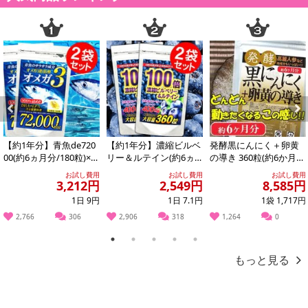
Previous
Next
【約1年分】青魚de720
【約1年分】濃縮ビルベ
発酵黒にんにく＋卵黄
00(約6ヵ月分/180粒)×2
リー＆ルテイン(約6ヵ
の導き 360粒(約6か月
袋
月分/360粒)×2袋
分)
お試し費用
お試し費用
お試し費用
3,212円
2,549円
8,585円
1日 9円
1日 7.1円
1袋 1,717円
2,766
306
2,906
318
1,264
0
1
2
3
4
5
もっと見る