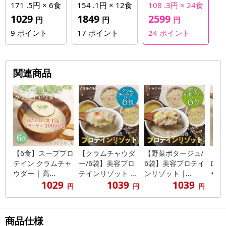
171 .5円 × 6食
154 .1円 × 12食
108 .3円 × 24食
1029
1849
2599
円
円
円
9
ポイント
17
ポイント
24
ポイント
関連商品
【6食】スーププロ
【クラムチャウダ
【野菜ポタージュ/
【1
テイン クラムチャ
ー/6袋】美容プロ
6袋】美容プロテイ
ロテ
ウダー | 高...
テインリゾット ...
ンリゾット |...
ャウダ
1029
1039
1039
円
円
円
商品仕様