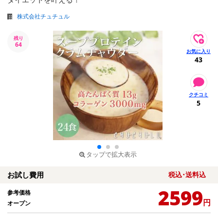
株式会社チュチュル
残り
64
43
5
タップで拡大表示
お試し費用
税込･送料込
2599
参考価格
円
オープン