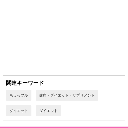
チュチュルが贈る♪美容・健康・ダイエットを叶える
「スーププロテイン クラムチャウダー」！
関連キーワード
たんぱく質とコラーゲンたっぷりの美味しいスープ♪
ちょっプル
健康・ダイエット・サプリメント
1食あたり74kcal＆便利な個包装！置き換えダイエットにも！
ダイエット
ダイエット
栄養成分（1食25gあたり）
エネルギー 74kcal