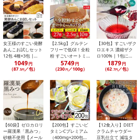
※パッケージ変更や商品リニューアル（成分など含む）等により、
参考の掲載画像や画像内のバーコードなど、お届け商品と多少異な
る場合がございます。
また、[新たな加工食品の原料原産地表示制度]の経過措置期間の終
了により、商品詳細内に記載の原産国・原材料の表記が旧表記の場
合がございます。
女王様のすごい発酵
【2.5kg】グルテン
【30包】すごいザク
あらかじめご了承いただいた上でお申込みください。なお、本理由
あんこお試しセット
フリーで低GI！全粒
ロエキス 濃縮ザク
によるお申込み後のキャンセル・返品交換は対応いたしかねます。
12包 4種×3包 |...
粉 すごいオートミ...
ロ100% | 1包に...
1049
5749
1879
円
円
円
（87
／包）
（230
／100g）
（62
／包）
【お支払いについて】
.5円
円
.7円
※お支払い方法は、電話料金合算払い、クレジットカード払い、dポ
イントがご利用いただけます。
【発送・お届け・商品について】
※お申込み頂きました商品の同梱、お届けの日時指定はいたしかね
ます。
※お客様のご都合でお受取りいただけない場合、商品の再発送や返
【60袋】ゼロカロリ
【200包】すごいビ
【12食入り】DIET
金はいたしかねます。
ー羅漢果「黒みつ」
タミンCプレミアム
クラムチャウダー
また、お届け日時のご指定は、お受けできません。宅配業者からの
砂糖不使用【メール
（400mg×200包...
豆乳仕立て 減塩タ