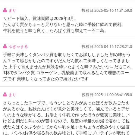
まり
投稿日:2026-05-16 11:31:59.0
リピート購入。賞味期限は2028年3月。
たんぱく質がちょっと足りないと思った時に手軽に飲めて便利。
牛乳を使うと味も良く、たんぱく質も増えて一石二鳥。
ゆぎゃまる
投稿日:2026-04-15 17:23:21.0
手軽に美味しくタンパク質を取りたくてお試ししました 初め味がう
ん？って感じがしたのですがだんだん慣れて美味しくなってきまし
た 上手く言えませんが貝殻を砕いたような味？みたいな… だもこれ
1杯でタンパク質 コラーゲン、乳酸菌まで取れるなんて理想のスー
プです 美味しくなってきたので続けたいです
まり
投稿日:2025-11-09 08:41:35.0
さらっとしたスープで、もう少しとろみがあったほうが飲みごたえ
があるかな。粒状たんぱくが意外と美味しくて、噛んでいるとアサ
リのような味がする。お湯より牛乳で作ったほうが確実に美味しい
けど面倒だし熱いのが苦手なので、規定の半量のお湯で溶かして粒
状たんぱくをふやかしてから牛乳を足すとちょうど飲みやすい温度
に。パンのお供や寝る前の飲み物として手軽にプロテインが取れて