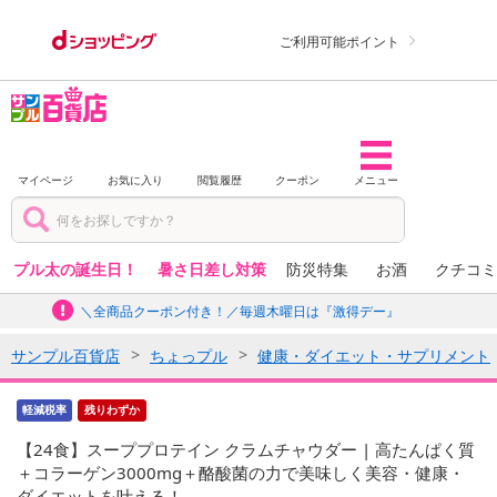
ご利用可能ポイント
マイページ
お気に入り
閲覧履歴
クーポン
メニュー
プル太の誕生日！
暑さ日差し対策
防災特集
お酒
クチコミ
＼全商品クーポン付き！／毎週木曜日は『激得デー』
サンプル百貨店
ちょっプル
健康・ダイエット・サプリメント
軽減税率
残りわずか
【24食】スーププロテイン クラムチャウダー | 高たんぱく質
＋コラーゲン3000mg＋酪酸菌の力で美味しく美容・健康・
ダイエットを叶える！