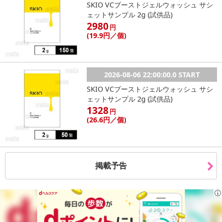
SKIO VCブーストジェルウォッシュ サシ
ェットサンプル 2g (試供品)
2980
円
(19
.9円
／個)
休業日
2026-08-06 22:00:00.0 START
■
その他共通および商品カテゴリー別注意事項（※必ずご確認くだ
SKIO VCブーストジェルウォッシュ サシ
さい）
ェットサンプル 2g (試供品)
1328
円
こちらの情報は
2026-07-09 14:08:36.0
での情報となります。
(26
.6円
／個)
掲載予告