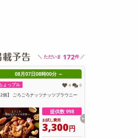
その他 キッチン・日用品
その他 ファッション
サ
172
＼
／
ただいま
件
08月07日08時00分 ～
08月07日08時0
ちょっプル
ちょっプル
176
11
るAroma Brew Tea ほうじ茶×カモミール
【30個】黄身のしずくバ
g(5包入) / ジャスミン茶×ホワイトリリー 9
卵にこだわったしっとり食
(5包入)
提供数 481
お試し費用
お
3,201
1
円