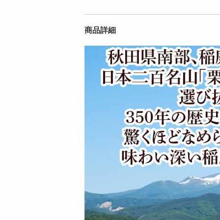
0袋)】手綯い稲庭...
0袋)】手綯い稲庭...
7059
7086
円
円
商品詳細
【桜葉 5.4kg(180g×3
【プレーン 5.4kg(18
0袋)】手綯い稲庭...
0g×30袋)】手綯い...
17746
17679
円
円