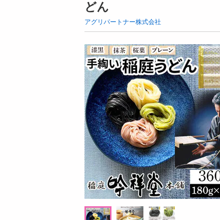
どん
お酒
洗剤
アグリパートナー株式会社
キッチン・日用品
ヘアケア・ボディケア
ビューティーケア
健康・ダイエット・サプリメント
医薬品・医薬部外品
インテリア・家具・収納・寝具
08月06日22時00分 ～
08月06日2
ファッション
ちょっプル
ちょっプル
3
4
0
家電
ル
SKIO VCブーストジェルウォッシュ サシェ
SKIO VCブーストジ
ベビー・キッズ・マタニティ
9
ットサンプル 2g (試供品)
ットサンプル 2g (試供
ペット用品
提供数 259
資格・学習
お試し費用
2,980
円
掲載予告