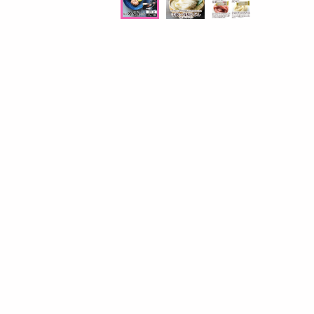
オープン
参考価格
円
19
1個あたり
3
.9
円
円