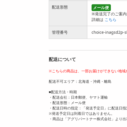
0g×3袋)】手綯い稲
袋)】手綯い稲庭う
配送形態
メール便
庭...
ど...
※発送完了のご案内
2059
2900
円
円
詳細は
こちら
管理番号
choice-inagsd2p-s
配送について
【漆黒 900g(180g×5
【抹茶 900g(180g×5
袋)】手綯い稲庭う
袋)】手綯い稲庭う
※こちらの商品は、一部お届けができない地域
ど...
ど...
3401
3401
配送不可エリア：北海道・沖縄・離島
円
円
■配送方法・時期
・配送会社：日本郵便、ヤマト運輸
・配送形態：メール便
・配送日時の指定：「発送予定日」に配送日指
※発送予定日は到着日ではありません。
・商品は「アグリパートナー株式会社」より出
【抹茶 1.8kg(180g×1
【桜葉 1.8kg(180g×1