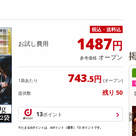
缶詰・瓶詰・ジャム・はちみつ
ミールキット
チョコレート
トクホ
果実酒・梅酒
住居用洗剤
日用品
スポーツサプリメント・ドリンク
チェア・ソファ
財布・小物
パソコン・プリンター・パソコン周辺機器
家具・寝具
料理の素
ナッツ・ドライフルーツ
栄養ドリンク・エナジードリンク
チューハイ・カクテル
洗剤ギフト
ヘルスケア・衛生用品
健康グッズ
インテリア雑貨
時計
記録メディア・メモリーカード
マタニティ
乾物・海苔・粉物
ゼリー・プリン
お茶・紅茶（茶葉）
ノンアルコール飲料
その他 洗剤
キッチン雑貨・食器・消耗品
アウトドア・イベント用品・DIY・工具
アクセサリー
その他 ベビー・キッズ・マタニティ
スマートフォン・携帯電話・タブレットアクセ
リー
税込・送料込
カレー・シチュー
和菓子
コーヒー(豆・インスタント）
ビール・ワイン・お酒ギフト
調理器具・鍋・包丁
その他 インテリア・家具
ファッション雑貨
電池
1487
円
電球・蛍光灯・照明
お試し費用
AV機器
オープン
参考価格
その他 家電
2時00分 ～
08月07日08時00分 ～
743
.5円
1袋あたり
(オープン)
ちょっプル
0
0
4
0
残り 50
提供数
ェルウォッシュ サシェ
【2個】 ごろごろナッツナッツブラウニー
香
品)
9
g
提供数 100
提供数 998
13
ポイント
お試し費用
お試し費用
1,328
3,300
円
円
※たまるdポイントは、dポイント（通常） 13 ポイントです。