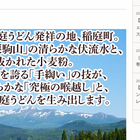
0g×10袋)】手綯い...
0袋)】手綯い稲庭...
0袋)】手綯い稲庭...
7059
17679
17679
2
円
円
円
ェ
2
2