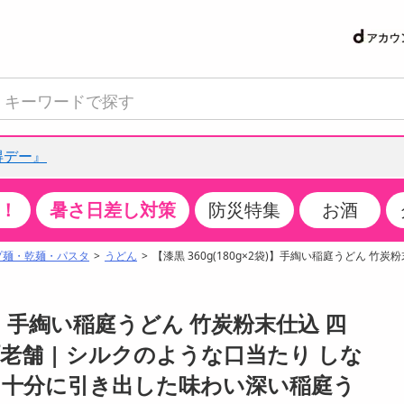
得デー』
！
暑さ日差し対策
防災特集
お酒
て見る
特設コーナー
食品・調味料
生鮮食品
お菓子
アイス・スイーツ
飲料
お酒
洗剤
キッチン・日用品
健康・ダイエット
医薬品・医薬部外
インテリア・家具
ファッション
家電
ベビー・キッズ・
ペット用品
加工食品
ヘアケア・ボディ
ビューティーケア
特集一覧
プ麺・乾麺・パスタ
うどん
【漆黒 360g(180g×2袋)】手綯い稲庭うどん 竹
クチコミで選ばれた人気商品
米・雑穀
肉・肉加工品
スナック菓子
アイスクリーム・シャーベット
水・ミネラルウォーター・炭酸水
ビール・発泡酒・新ジャンル
キッチン・台所用洗剤
掃除用具
健康食品・飲料
第二類医薬品
収納用品
トップス
生活家電
ベビーおむつ・トイレ用品
犬用品
カップ麺・乾麺・パスタ
ヘアケア・スタイリング
スキンケア・基礎化粧品
パン・シリアル・コーンフレーク
魚介類・シーフード・水産加工品
クッキー・クラッカー
ケーキ・スイーツ
お茶・紅茶（ソフトドリンク）
ワイン
洗濯用洗剤・柔軟剤・漂白剤
洗濯用品
ダイエット
指定第二類医薬品
寝具・布団
ボトムス
キッチン家電
授乳グッズ
猫用品
インスタント・レトルト・冷凍食品・惣菜
ボディケア
ベースメイク・メイクアップ・ネイル
2袋)】手綯い稲庭うどん 竹炭粉末仕込 四
サンプリング
チーズ・ヨーグルト・乳製品・卵
フルーツ・果物・果物加工品
キャンディ・ガム・タブレット
お菓子・スイーツギフト
コーヒー（ソフトドリンク）
日本酒・焼酎
バス・お風呂用洗剤
トイレ・バス用品
サプリメント
第三類医薬品
マット・カーペット・クッション
シューズ
冷房・暖房器具・空調
食事グッズ
その他 ペット用品
ナチュラル・オーガニックコスメ
老舗 | シルクのような口当たり しな
抽選サンプル
調味料・ドレッシング・油
野菜・きのこ
せんべい・米菓
果実・野菜・清涼・乳飲料
洋酒・リキュール
トイレ用洗剤
タオル
美容サプリメント・ドリンク
医薬部外品
テーブル・デスク・カウンター
バッグ
美容・健康家電
ベビー用品・雑貨
香水・アロマ
を十分に引き出した味わい深い稲庭う