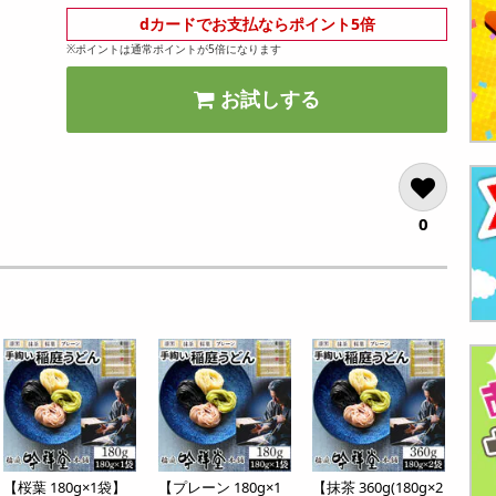
dカードでお支払ならポイント5倍
※ポイントは通常ポイントが5倍になります
お試しする
0
【桜葉 180g×1袋】
【プレーン 180g×1
【抹茶 360g(180g×2