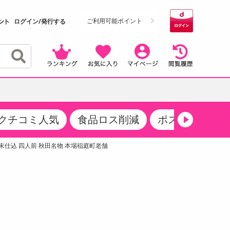
ご利用可能ポイント
ログイン/発行する
クチコミ人気
食品ロス削減
ポストにお届け
クーポン
・サプリメント
品
・収納・寝具
マタニティ
ケア
商品限定クーポン
炭粉末仕込 四人前 秋田名物 本場稲庭町老舗
食品ギフト
おつまみ
ココア・チョコレート飲料
その他 アルコール飲料
弁当箱・水筒・弁当グッズ
下着・ルームウェア
その他 食品
製菓・製パン材料
飲料ギフト
生活雑貨
メンズ
その他 お菓子・スイーツ
その他 飲料
スポーツ・アウトドア用品
ベビー・キッズ
介護用品
レッグウェア