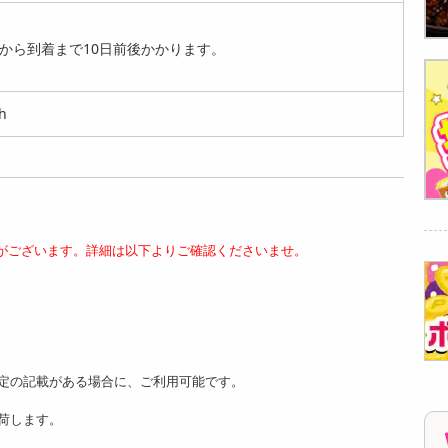
袋)】手綯い稲庭う
袋)】手綯い稲庭う
0g×4袋)】手綯い稲
ど...
ど...
庭...
から到着まで10日前後かかります。
2900
2911
2900
円
円
円
h
【桜葉 900g(180g×5
【プレーン 900g(18
【漆黒 1.8kg(180g×1
袋)】手綯い稲庭う
0g×5袋)】手綯い稲
0袋)】手綯い稲庭...
がございます。詳細は以下よりご確認くださいませ。
ど...
庭...
7059
円
3414
3401
円
円
定の記載がある場合に、ご利用可能です。
荷します。
【プレーン 1.8kg(18
【漆黒 5.4kg(180g×3
【抹茶 5.4kg(180g×3