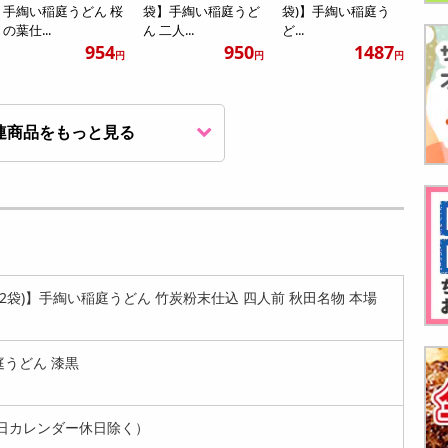
手綯い稲庭うどん 桜
袋】手綯い稲庭うど
袋)】手綯い稲庭う
の葉仕...
ん 二人...
ど...
954
950
1487
円
円
円
連商品をもっと見る
【漆黒 540g(180g×3
【抹茶 540g(180g×3
【桜葉 540g(180g×3
袋)】手綯い稲庭う
袋)】手綯い稲庭う
袋)】手綯い稲庭う
ど...
ど...
ど...
2059
2059
2067
円
円
円
0g×2袋)】手綯い稲庭うどん 竹炭粉末仕込 四人前 秋田名物 本場
庭うどん 漆黒
日カレンダー休日除く）
【抹茶 720g(180g×4
【桜葉 720g(180g×4
【プレーン 720g(18