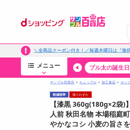
＼全商品クーポン付き！／毎週木曜日は『激
メニュー
ちょっプルカテゴリ
キッチン・日用品
食品
プル太の誕生日
すべ
食品・調味料
サンプル百貨店
ちょっプル
加工食品
カッ
生鮮食品
軽減税率
残りわずか
加工食品
【漆黒 360g(180g×
お菓子
人前 秋田名物 本場稲庭町
アイス・スイーツ
やかなコシ 小麦の旨さ
飲料