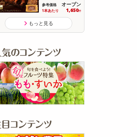
13,824
参考価格
参
円
16
1杯あたり
1個
.1
円
もっと見る