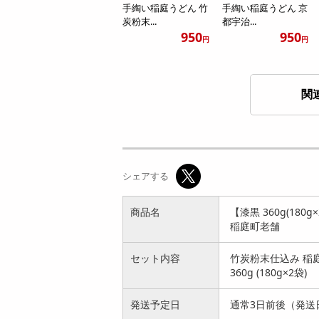
手綯い稲庭うどん 竹
手綯い稲庭うどん 京
炭粉末...
都宇治...
950
950
円
円
関
【桜葉 360g(180g×2
【プレーン 360g(18
袋)】手綯い稲庭う
0g×2袋)】手綯い稲
シェアする
ど...
庭...
1492
1487
円
円
商品名
【漆黒 360g(18
稲庭町老舗
セット内容
竹炭粉末仕込み 稲
360g (180g×2袋)
発送予定日
通常3日前後（発送
【プレーン 540g(18
【漆黒 720g(180g×4