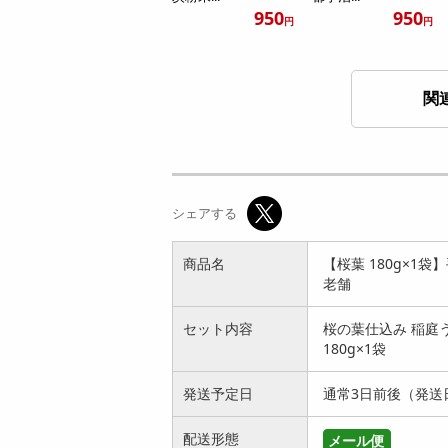
950
950
円
円
関
【桜葉 360g(180g×2
【プレーン 360g(18
袋)】手綯い稲庭う
0g×2袋)】手綯い稲
シェアする
ど...
庭...
1492
1487
円
円
商品名
【桜葉 180g×1
老舗
セット内容
桜の葉仕込み 稲庭
180g×1袋
発送予定日
通常3日前後（発送
【プレーン 540g(18
【漆黒 720g(180g×4
0g×3袋)】手綯い稲
袋)】手綯い稲庭う
配送形態
メール便
庭...
ど...