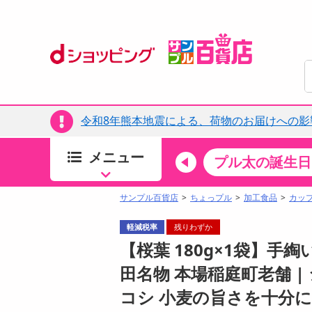
令和8年熊本地震による、荷物のお届けへの影
メニュー
ちょっプルカテゴリ
キッチン・日用品
食品
プル太の誕生日
すべ
食品・調味料
サンプル百貨店
ちょっプル
加工食品
カッ
生鮮食品
軽減税率
残りわずか
加工食品
【桜葉 180g×1袋】手
お菓子
田名物 本場稲庭町老舗 
アイス・スイーツ
コシ 小麦の旨さを十分
飲料