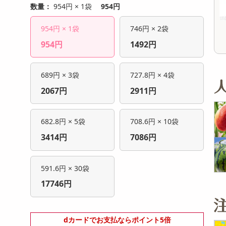
オープン
12,804
数量：
954円 × 1袋
954円
考価格
参考価格
円
243
1,079
個あたり
1個あたり
.4
.9
円
円
954円 × 1袋
746円 × 2袋
954円
1492円
689円 × 3袋
727.8円 × 4袋
2067円
2911円
682.8円 × 5袋
708.6円 × 10袋
3414円
7086円
591.6円 × 30袋
17746円
dカードでお支払ならポイント5倍