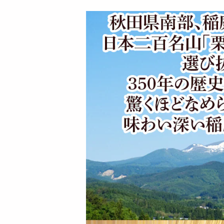
7059
7086
円
円
【桜葉 5.4kg(180g×3
【プレーン 5.4kg(18
0袋)】手綯い稲庭...
0g×30袋)】手綯い...
17746
17679
円
円