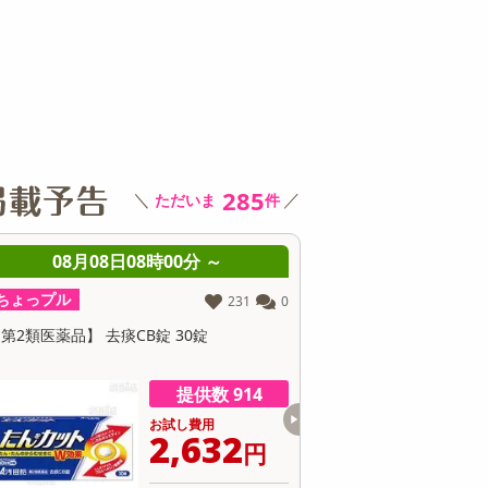
その他 キッチン・日用品
その他 ファッション
サ
285
＼
／
ただいま
件
08月08日08時00分 ～
08月08日08時00分
っプル
ちょっプル
231
0
類医薬品】 去痰CB錠 30錠
【指定第2類医薬品】セデス・
ト 30錠
提供数 914
提供
お試し費用
お試し費
2,632
4,
円