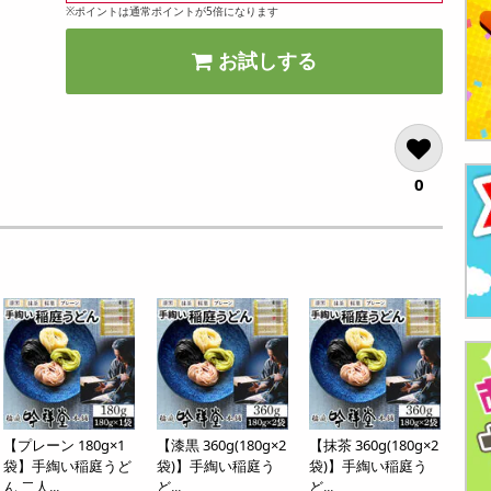
※ポイントは通常ポイントが5倍になります
お試しする
0
【プレーン 180g×1
【漆黒 360g(180g×2
【抹茶 360g(180g×2
袋】手綯い稲庭うど
袋)】手綯い稲庭う
袋)】手綯い稲庭う
ん 二人...
ど...
ど...