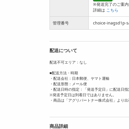
※発送完了のご案内
2059
2900
円
円
詳細は
こちら
管理番号
choice-inagsd1p-s
配送について
【漆黒 900g(180g×5
【抹茶 900g(180g×5
袋)】手綯い稲庭う
袋)】手綯い稲庭う
配送不可エリア：なし
ど...
ど...
3401
3401
■配送方法・時期
円
円
・配送会社：日本郵便、ヤマト運輸
・配送形態：メール便
・配送日時の指定：「発送予定日」に配送日指
※発送予定日は到着日ではありません。
・商品は「アグリパートナー株式会社」より出
【抹茶 1.8kg(180g×1
【桜葉 1.8kg(180g×1
0袋)】手綯い稲庭...
0袋)】手綯い稲庭...
商品詳細