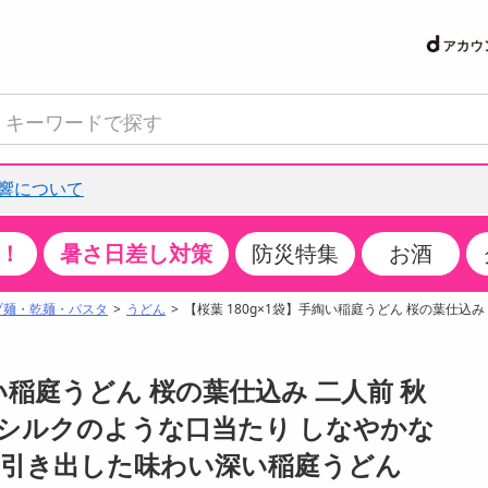
響について
！
暑さ日差し対策
防災特集
お酒
て見る
特設コーナー
食品・調味料
生鮮食品
お菓子
アイス・スイーツ
飲料
お酒
洗剤
キッチン・日用品
健康・ダイエット
医薬品・医薬部外
インテリア・家具
ファッション
家電
ベビー・キッズ・
ペット用品
加工食品
ヘアケア・ボディ
ビューティーケア
特集一覧
プ麺・乾麺・パスタ
うどん
【桜葉 180g×1袋】手綯い稲庭うどん 桜の葉仕込み
クチコミで選ばれた人気商品
米・雑穀
肉・肉加工品
スナック菓子
アイスクリーム・シャーベット
水・ミネラルウォーター・炭酸水
ビール・発泡酒・新ジャンル
キッチン・台所用洗剤
掃除用具
健康食品・飲料
第二類医薬品
収納用品
トップス
生活家電
ベビーおむつ・トイレ用品
犬用品
カップ麺・乾麺・パスタ
ヘアケア・スタイリング
スキンケア・基礎化粧品
パン・シリアル・コーンフレーク
魚介類・シーフード・水産加工品
クッキー・クラッカー
ケーキ・スイーツ
お茶・紅茶（ソフトドリンク）
ワイン
洗濯用洗剤・柔軟剤・漂白剤
洗濯用品
ダイエット
指定第二類医薬品
寝具・布団
ボトムス
キッチン家電
授乳グッズ
猫用品
インスタント・レトルト・冷凍食品・惣菜
ボディケア
ベースメイク・メイクアップ・ネイル
綯い稲庭うどん 桜の葉仕込み 二人前 秋
サンプリング
チーズ・ヨーグルト・乳製品・卵
フルーツ・果物・果物加工品
キャンディ・ガム・タブレット
お菓子・スイーツギフト
コーヒー（ソフトドリンク）
日本酒・焼酎
バス・お風呂用洗剤
トイレ・バス用品
サプリメント
第三類医薬品
マット・カーペット・クッション
シューズ
冷房・暖房器具・空調
食事グッズ
その他 ペット用品
ナチュラル・オーガニックコスメ
| シルクのような口当たり しなやかな
抽選サンプル
調味料・ドレッシング・油
野菜・きのこ
せんべい・米菓
果実・野菜・清涼・乳飲料
洋酒・リキュール
トイレ用洗剤
タオル
美容サプリメント・ドリンク
医薬部外品
テーブル・デスク・カウンター
バッグ
美容・健康家電
ベビー用品・雑貨
香水・アロマ
に引き出した味わい深い稲庭うどん