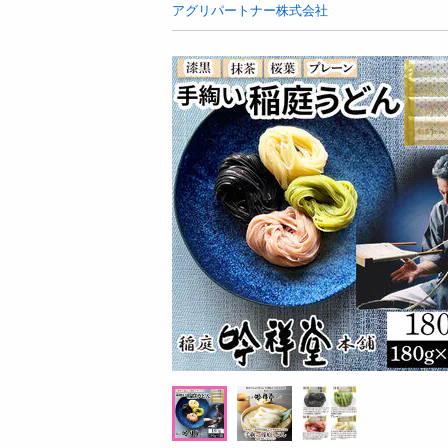
お酒
アグリパートナー株式会社
洗剤
キッチン・日用品
ヘアケア・ボディケア
ビューティーケア
健康・ダイエット・サプリメント
医薬品・医薬部外品
インテリア・家具・収納・寝具
08月08日08時00分 ～
08月08日08時
ファッション
ちょっプル
ちょっプル
0
0
家電
【指定第2類医薬品】セデス・ハイ プロテク
【6個入】 ごろごろフィナ
ベビー・キッズ・マタニティ
ト 30錠
オ)
ペット用品
提供数 288
資格・学習
お試し費用
お
2,851
円
掲載予告