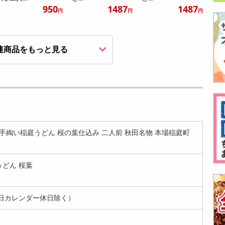
950
1487
1487
円
円
円
連商品をもっと見る
【漆黒 540g(180g×3
【抹茶 540g(180g×3
【桜葉 540g(180g×3
袋)】手綯い稲庭う
袋)】手綯い稲庭う
袋)】手綯い稲庭う
ど...
ど...
ど...
2059
2059
2067
円
円
円
袋】手綯い稲庭うどん 桜の葉仕込み 二人前 秋田名物 本場稲庭町
うどん 桜葉
日カレンダー休日除く）
【抹茶 720g(180g×4
【桜葉 720g(180g×4
【プレーン 720g(18
袋)】手綯い稲庭う
袋)】手綯い稲庭う
0g×4袋)】手綯い稲
ど...
ど...
庭...