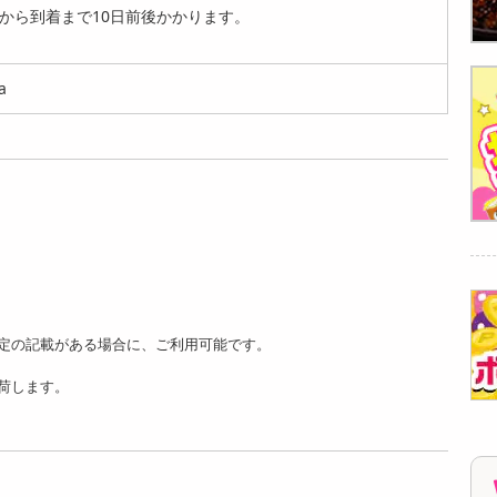
から到着まで10日前後かかります。
2900
2911
2900
円
円
円
a
【桜葉 900g(180g×5
【プレーン 900g(18
【漆黒 1.8kg(180g×1
袋)】手綯い稲庭う
0g×5袋)】手綯い稲
0袋)】手綯い稲庭...
ど...
庭...
7059
円
3414
3401
円
円
定の記載がある場合に、ご利用可能です。
荷します。
【プレーン 1.8kg(18
【漆黒 5.4kg(180g×3
【抹茶 5.4kg(180g×3
0g×10袋)】手綯い...
0袋)】手綯い稲庭...
0袋)】手綯い稲庭...