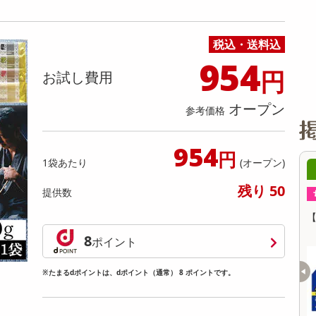
缶詰・瓶詰・ジャム・はちみつ
ミールキット
チョコレート
トクホ
果実酒・梅酒
住居用洗剤
日用品
スポーツサプリメント・ドリンク
チェア・ソファ
財布・小物
パソコン・プリンター・パソコン周辺機器
家具・寝具
料理の素
ナッツ・ドライフルーツ
栄養ドリンク・エナジードリンク
チューハイ・カクテル
洗剤ギフト
ヘルスケア・衛生用品
健康グッズ
インテリア雑貨
時計
記録メディア・メモリーカード
マタニティ
税込・送料込
乾物・海苔・粉物
ゼリー・プリン
お茶・紅茶（茶葉）
ノンアルコール飲料
その他 洗剤
キッチン雑貨・食器・消耗品
アウトドア・イベント用品・DIY・工具
アクセサリー
その他 ベビー・キッズ・マタニティ
スマートフォン・携帯電話・タブレットアクセ
リー
954
円
カレー・シチュー
和菓子
コーヒー(豆・インスタント）
ビール・ワイン・お酒ギフト
調理器具・鍋・包丁
その他 インテリア・家具
ファッション雑貨
電池
お試し費用
電球・蛍光灯・照明
オープン
参考価格
AV機器
その他 家電
954
円
1袋あたり
(オープン)
00分 ～
08月08日08時00分 ～
残り 50
提供数
ちょっプル
ちょ
26
0
2
0
ンシェ (ピスタチ
【指定第2類医薬品】セデス・ハイ プロテク
【第2
ト 30錠
8
ポイント
提供数 9968
提供数 998
※たまるdポイントは、dポイント（通常） 8 ポイントです。
試し費用
お試し費用
1,460
6,479
円
円