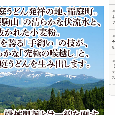
7059
17679
17679
円
円
円
2
2
2
ェ