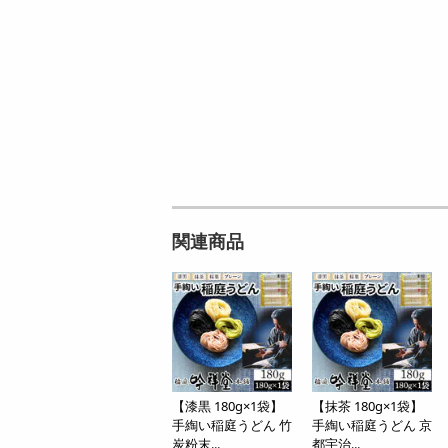
関連商品
【漆黒 180g×1袋】
【抹茶 180g×1袋】
手綯い稲庭うどん 竹
手綯い稲庭うどん 京
炭粉末...
都宇治...