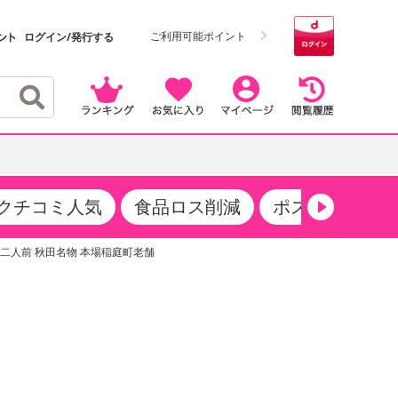
ご利用可能ポイント
ログイン/発行する
クチコミ人気
食品ロス削減
ポストにお届け
クーポン
・サプリメント
品
・収納・寝具
マタニティ
ケア
商品限定クーポン
 二人前 秋田名物 本場稲庭町老舗
食品ギフト
おつまみ
ココア・チョコレート飲料
その他 アルコール飲料
弁当箱・水筒・弁当グッズ
下着・ルームウェア
その他 食品
製菓・製パン材料
飲料ギフト
生活雑貨
メンズ
その他 お菓子・スイーツ
その他 飲料
スポーツ・アウトドア用品
ベビー・キッズ
介護用品
レッグウェア