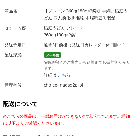
商品名
【プレーン 360g(180g×2袋)】手綯い稲庭う
どん 四人前 秋田名物 本場稲庭町老舗
セット内容
稲庭うどん プレーン
360g (180g×2袋)
発送予定日
通常3日前後（発送日カレンダー休日除く）
配送形態
メール便
※発送完了のご案内から到着まで10日前後かかり
ます。
詳細は
こちら
管理番号
choice-inagsd2p-pl
配送について
※こちらの商品は、一部お届けができない地域がございます。詳細
は以下よりご確認くださいませ。