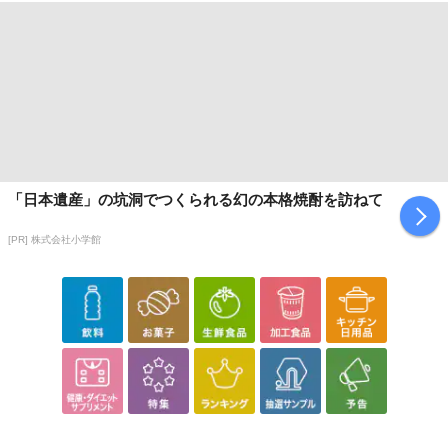
イントがご利用いただけます。
【発送・お届け・商品について】
※お申込み頂きました商品の同梱、お届けの日時指定はいたしかね
ます。
※お客様のご都合でお受取りいただけない場合、商品の再発送や返
金はいたしかねます。
また、お届け日時のご指定は、お受けできません。宅配業者からの
「日本遺産」の坑洞でつくられる幻の本格焼酎を訪ねて
不在票にてご対応ください。
※発送予定日は前後する場合がございます。また商品によって発送
[PR] 株式会社小学館
日が異なります。
※dショッピングサンプル百貨店よりお届けする商品は、ご利用いた
だいた後のご感想をいただくことを目的としており、転売等は固く
禁じます。
転売等、目的以外での利用が確認された場合は、サービス利用を停
止させていただきます。
【配送伝票番号について】
※こちらの商品については商品の発送完了後、