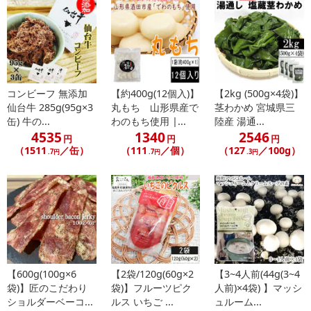
コンビーフ 無添加
【約400g(12個入)】
【2kg (500g×4袋)】
仙台牛 285g(95g×3
丸もち 山形県産で
茎わかめ 宮城県三
缶) 牛の...
わのもち使用 |...
陸産 湯通...
4535
1340
2546
円
円
円
（1511
／缶）
（111
／個）
（127
／100g）
.7円
.7円
.3円
【600g(100g×6
【2袋/120g(60g×2
【3~4人前(44g(3~4
袋)】匠のこだわり
袋)】フルーツピク
人前)×4袋) 】マッシ
ショルダーベーコ...
ルス いちご ...
ュルーム...