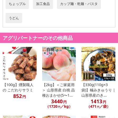
ちょっプル
加工食品
カップ麺・乾麺・パスタ
うどん
アグリパートナーのその他商品
【100g】燻製職人
【2kg】＜ご家庭用
【330g(110g×3
の こだわりサラミ
＞ 山形県産 白桃 品
袋)】極みきゅうり |
852
種おまかせ(5〜1...
山形県産のき...
円
3440
1413
円
円
（1720
／kg）
（471
／袋）
円
円