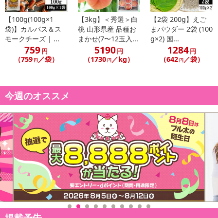
・原産国（最終加工地）：日本
・原材料/材質/素材：小麦粉（国内製造）、食塩、でんぷん
【100g(100g×1
【3kg】＜秀選＞白
【2袋 200g】えご
・お召し上がり方：
袋)】カルパス＆ス
桃 山形県産 品種お
まパウダー 2袋 (100
モークチーズ | ...
まかせ(7〜12玉入...
g×2) 国...
1：大きめの鍋にたっぷりのお湯を沸かして、4分を目安にさばき
759
5190
1284
ながら乳白透明になるまで、ゆでてください。（熱湯にはご注意下
円
円
円
（759
／袋）
（1730
／kg）
（642
／袋）
円
円
円
さい。）
2：めんが茹で上がりましたらざるに取り冷水にてよくもみ洗いを
し、 ぬめりを除いて水を切ってください。
今週のオススメ
● 喉ゴシ楽しい、稲庭ざるの場合：
めんを浅い器等に盛り、お好みに応じて、ネギ、しょうが、のり
などを添えて、つゆにつけてお召し上がりください。
● 豊かな味わい、稲庭かけうどんの場合：
器につゆを用意してください。
めんを熱湯で温め、よく湯を切って先に用意したつゆの器に移し
て お召し上がりください。
注意事項
掲載予告