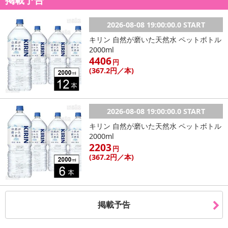
【賞味・消費期限のある商品について】
2026-08-08 19:00:00.0 START
商品到着時点でのお日持ち期間は、配送日数などにより異なります
キリン 自然が磨いた天然水 ペットボトル
のでご了承ください。
2000ml
4406
円
【キャンセルについて】
(367
.2円
／本)
※お申込み後のキャンセルはお受けできません。
記載されている内容を必ずご確認いただき、お届けする商品セット
にご納得いただきましたうえでお申し込みください。
※パッケージ変更や商品リニューアル（成分など含む）等により、
2026-08-08 19:00:00.0 START
参考の掲載画像や画像内のバーコードなど、お届け商品と多少異な
キリン 自然が磨いた天然水 ペットボトル
る場合がございます。
2000ml
また、[新たな加工食品の原料原産地表示制度]の経過措置期間の終
2203
円
了により、商品詳細内に記載の原産国・原材料の表記が旧表記の場
(367
.2円
／本)
合がございます。
あらかじめご了承いただいた上でお申込みください。なお、本理由
によるお申込み後のキャンセル・返品交換は対応いたしかねます。
掲載予告
【お支払いについて】
※お支払い方法は、電話料金合算払い、クレジットカード払い、dポ