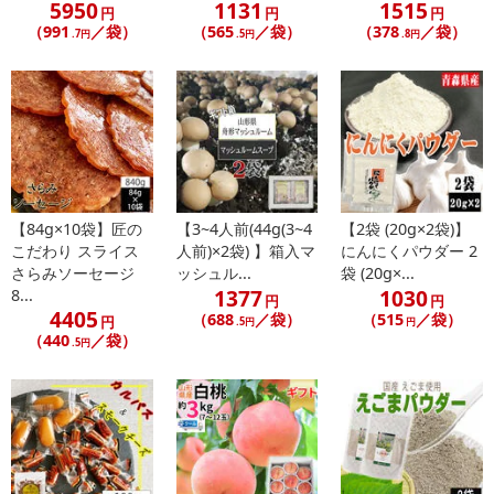
5950
1131
1515
円
円
円
（991
／袋）
（565
／袋）
（378
／袋）
.7円
.5円
.8円
【84g×10袋】匠の
【3~4人前(44g(3~4
【2袋 (20g×2袋)】
こだわり スライス
人前)×2袋) 】箱入マ
にんにくパウダー 2
秋田県南部、稲庭うどん生誕の地である稲庭町。日本二百名山・栗
さらみソーセージ
ッシュル...
袋 (20g×...
駒山の清らかな伏流水が湧き出すこの地は、寒暖差が育む「あきた
1377
1030
8...
円
円
こまち」の産地としても知られています。この豊かな大地が自然の
4405
（688
／袋）
（515
／袋）
円
.5円
円
ろ過装置となり、地中深くで磨き上げられた地下水こそが、稲庭吟
（440
／袋）
.5円
祥堂本舗の味の決め手です。職人が多加水の生地を「手綯い」の技
で丹念に仕上げた一筋は、機械製麺では決して到達できない領域。
シルクを思わせる艶やかな口当たり、しなやかなコシ、そして小麦
の芳醇な旨みを、心ゆくまでご堪能ください。
・消費期限：製造日より2年間