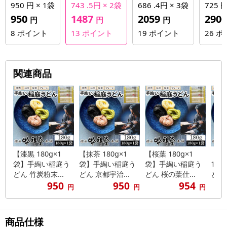
950 円 × 1袋
743 .5円 × 2袋
686 .4円 × 3袋
725 円
950
1487
2059
290
円
円
円
8
ポイント
13
ポイント
19
ポイント
26
ポ
関連商品
【漆黒 180g×1
【抹茶 180g×1
【桜葉 180g×1
【プレ
袋】手綯い稲庭う
袋】手綯い稲庭う
袋】手綯い稲庭う
1袋
どん 竹炭粉末...
どん 京都宇治...
どん 桜の葉仕...
どん 
950
950
954
円
円
円
商品仕様