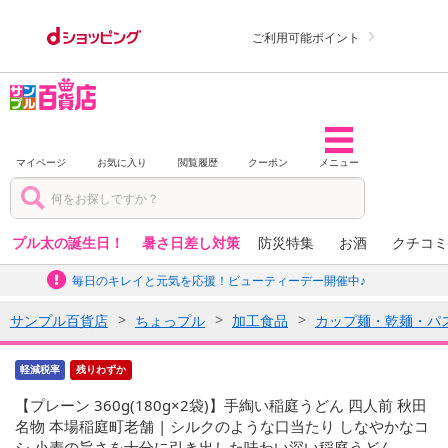
ご利用可能ポイント
マイページ
お気に入り
閲覧履歴
クーポン
メニュー
プル太の誕生日！
暑さ日差し対策
防災特集
お酒
クチコミ
毎日のキレイと元気を応援！ビューティーデー開催中♪
サンプル百貨店
ちょっプル
加工食品
カップ麺・乾麺・パ
軽減税率
残りわずか
【プレーン 360g(180g×2袋)】手綯い稲庭うどん 四人前 秋田
名物 本場稲庭町老舗 | シルクのような口当たり しなやかなコ
シ 小麦の旨さを十分に引き出した味わい深い稲庭うどん