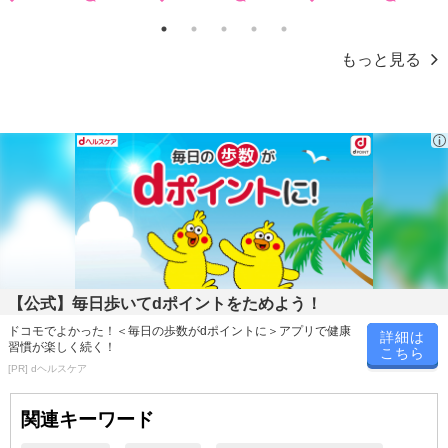
1
2
3
4
5
もっと見る
【公式】毎日歩いてdポイントをためよう！
ドコモでよかった！＜毎日の歩数がdポイントに＞アプリで健康
詳細は
習慣が楽しく続く！
こちら
[PR] dヘルスケア
関連キーワード