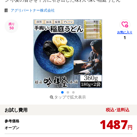
アグリパートナー株式会社
残り
50
1
タップで拡大表示
お試し費用
税込･送料込
1487
参考価格
円
オープン