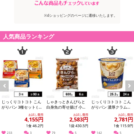
※dショッピングのページに遷移いたします。
人気商品ランキング
Previous
Next
じっくりコトコト こん
しゃきっときんぴらと
じっくりコトコト こん
がりパン 3種セット ( 濃
白身魚の寄せ揚げ 小口
がりパン 濃厚クラムポ
厚コーンポタージュ /
包装 600g
タージュ カップ 25.3g
お試し費用
お試し費用
お試し費用
濃厚か...
4,155円
2,583円
2,781円
1食 46.2円
1袋 430.5円
1食 115.9円
233
3
79
5
142
5