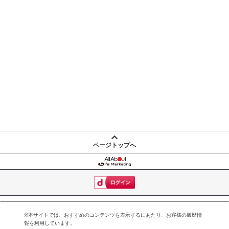
配送伝票番号がマイページに表示されない場合もございます。予
めご了承ください。
発送日カレンダー
ページトップへ
休業日
■
その他共通および商品カテゴリー別注意事項（※必ずご確認くだ
さい）
※本サイトでは、おすすめのコンテンツを表示するにあたり、お客様の履歴情
こちらの情報は
2026-07-09 14:13:35.0
での情報となります。
報を利用しています。