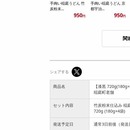
手綯い稲庭うどん 竹
手綯い稲庭うどん 京
炭粉末...
都宇治...
950
950
円
円
関
【抹茶 360g(180g×2
【桜葉 360g(180g×2
袋)】手綯い稲庭う
袋)】手綯い稲庭う
シェアする
ど...
ど...
1487
1492
円
円
商品名
【漆黒 720g(18
稲庭町老舗
セット内容
竹炭粉末仕込み 稲
720g (180g×4袋)
発送予定日
通常3日前後（発送
【桜葉 540g(180g×3
【プレーン 540g(18