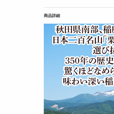
0袋)】手綯い稲庭...
0袋)】手綯い稲庭...
7059
7086
円
円
商品詳細
【桜葉 5.4kg(180g×3
【プレーン 5.4kg(18
0袋)】手綯い稲庭...
0g×30袋)】手綯い...
17746
17679
円
円