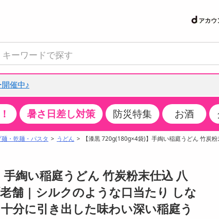
開催中♪
！
暑さ日差し対策
防災特集
お酒
て見る
特設コーナー
食品・調味料
生鮮食品
お菓子
アイス・スイーツ
飲料
お酒
洗剤
キッチン・日用品
健康・ダイエット
医薬品・医薬部外
インテリア・家具
ファッション
家電
ベビー・キッズ・
ペット用品
加工食品
ヘアケア・ボディ
ビューティーケア
特集一覧
プ麺・乾麺・パスタ
うどん
【漆黒 720g(180g×4袋)】手綯い稲庭うどん 竹
クチコミで選ばれた人気商品
米・雑穀
肉・肉加工品
スナック菓子
アイスクリーム・シャーベット
水・ミネラルウォーター・炭酸水
ビール・発泡酒・新ジャンル
キッチン・台所用洗剤
掃除用具
健康食品・飲料
第二類医薬品
収納用品
トップス
生活家電
ベビーおむつ・トイレ用品
犬用品
カップ麺・乾麺・パスタ
ヘアケア・スタイリング
スキンケア・基礎化粧品
パン・シリアル・コーンフレーク
魚介類・シーフード・水産加工品
クッキー・クラッカー
ケーキ・スイーツ
お茶・紅茶（ソフトドリンク）
ワイン
洗濯用洗剤・柔軟剤・漂白剤
洗濯用品
ダイエット
指定第二類医薬品
寝具・布団
ボトムス
キッチン家電
授乳グッズ
猫用品
インスタント・レトルト・冷凍食品・惣菜
ボディケア
ベースメイク・メイクアップ・ネイル
4袋)】手綯い稲庭うどん 竹炭粉末仕込 八
サンプリング
チーズ・ヨーグルト・乳製品・卵
フルーツ・果物・果物加工品
キャンディ・ガム・タブレット
お菓子・スイーツギフト
コーヒー（ソフトドリンク）
日本酒・焼酎
バス・お風呂用洗剤
トイレ・バス用品
サプリメント
第三類医薬品
マット・カーペット・クッション
シューズ
冷房・暖房器具・空調
食事グッズ
その他 ペット用品
ナチュラル・オーガニックコスメ
老舗 | シルクのような口当たり しな
抽選サンプル
調味料・ドレッシング・油
野菜・きのこ
せんべい・米菓
果実・野菜・清涼・乳飲料
洋酒・リキュール
トイレ用洗剤
タオル
美容サプリメント・ドリンク
医薬部外品
テーブル・デスク・カウンター
バッグ
美容・健康家電
ベビー用品・雑貨
香水・アロマ
を十分に引き出した味わい深い稲庭う