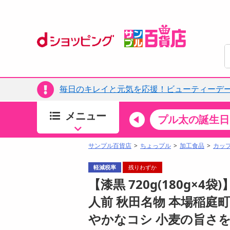
毎日のキレイと元気を応援！ビューティーデー
メニュー
ちょっプルカテゴリ
キッチン・日用品
食品
プル太の誕生日
すべ
食品・調味料
サンプル百貨店
ちょっプル
加工食品
カッ
生鮮食品
軽減税率
残りわずか
加工食品
【漆黒 720g(180g×
お菓子
人前 秋田名物 本場稲庭町
アイス・スイーツ
やかなコシ 小麦の旨さ
飲料