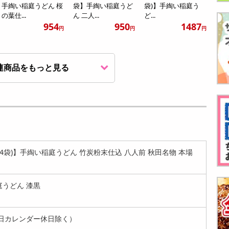
手綯い稲庭うどん 桜
袋】手綯い稲庭うど
袋)】手綯い稲庭う
の葉仕...
ん 二人...
ど...
954
950
1487
円
円
円
連商品をもっと見る
【プレーン 360g(18
【漆黒 540g(180g×3
【抹茶 540g(180g×3
0g×2袋)】手綯い稲
袋)】手綯い稲庭う
袋)】手綯い稲庭う
庭...
ど...
ど...
1487
2059
2059
円
円
円
0g×4袋)】手綯い稲庭うどん 竹炭粉末仕込 八人前 秋田名物 本場
庭うどん 漆黒
日カレンダー休日除く）
【抹茶 720g(180g×4
【桜葉 720g(180g×4
【プレーン 720g(18