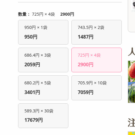
2,203
5,184
参考価格
参考価格
円
円
367
410
1本あたり
1本あたり
.2
.2
円
円
数量：
725円 × 4袋
2900円
950円 × 1袋
743.5円 × 2袋
950円
1487円
686.4円 × 3袋
725円 × 4袋
2059円
2900円
680.2円 × 5袋
705.9円 × 10袋
3401円
7059円
589.3円 × 30袋
17679円