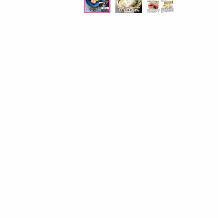
プン
4,406
参考価格
円
8
367
1本あたり
.6
.2
円
円