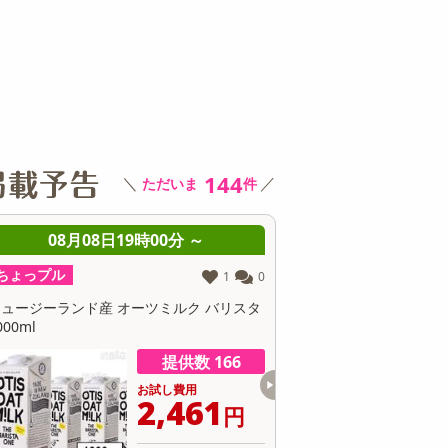
その他 キッチン・日用品
その他 ファッション
サ
144
＼
／
ただいま
件
08月08日19時00分 ～
08月08日19
ちょっプル
ちょっプル
0
0
【ホワイト】duux(デュクス)/サーキュレー
サンコー/ひんやり水流快
ションファン「ブレード」(​風量：30段階／
リモコン付、タイマー機能、
Wi-Fi機能搭載 専用スマホアプリ操作可...
M26SWH
提供数 129
お試し費用
9,999
円