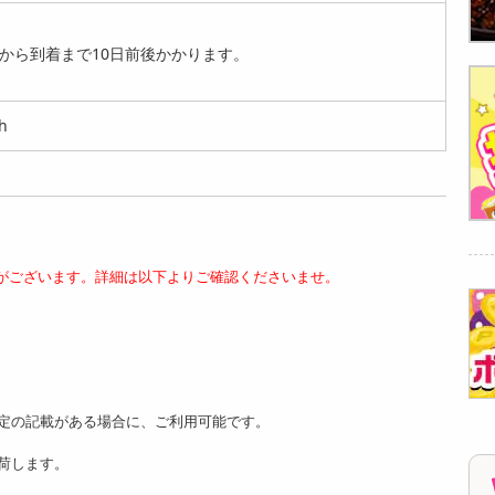
袋)】手綯い稲庭う
袋)】手綯い稲庭う
0g×4袋)】手綯い稲
ど...
ど...
庭...
から到着まで10日前後かかります。
2900
2911
2900
円
円
円
h
【桜葉 900g(180g×5
【プレーン 900g(18
【漆黒 1.8kg(180g×1
袋)】手綯い稲庭う
0g×5袋)】手綯い稲
0袋)】手綯い稲庭...
がございます。詳細は以下よりご確認くださいませ。
ど...
庭...
7059
円
3414
3401
円
円
定の記載がある場合に、ご利用可能です。
荷します。
【プレーン 1.8kg(18
【漆黒 5.4kg(180g×3
【抹茶 5.4kg(180g×3