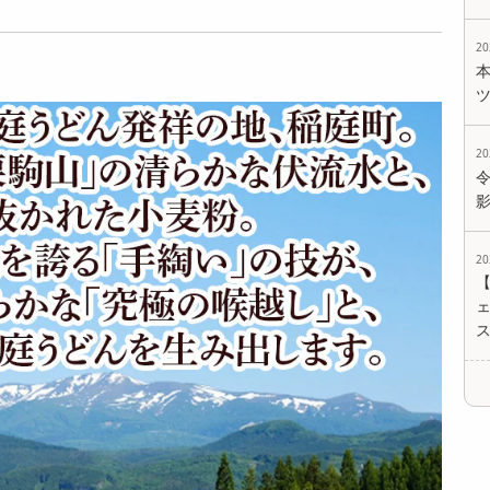
0g×10袋)】手綯い...
0袋)】手綯い稲庭...
0袋)】手綯い稲庭...
7059
17679
17679
2
円
円
円
2
2
ェ