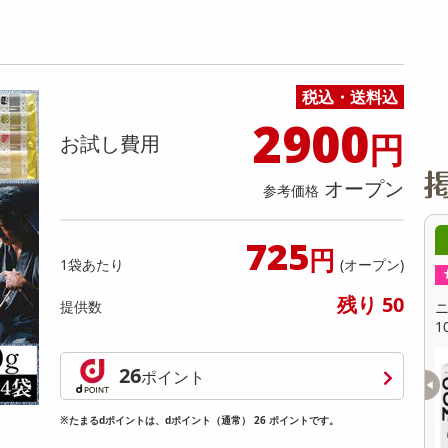
缶詰・瓶詰・ジャム・はちみつ
ミールキット
チョコレート
トクホ
果実酒・梅酒
住居用洗剤
日用品
スポーツサプリメント・ドリンク
チェア・ソファ
財布・小物
パソコン・プリンター・パソコン周辺機器
家具・寝具
料理の素
ナッツ・ドライフルーツ
栄養ドリンク・エナジードリンク
チューハイ・カクテル
洗剤ギフト
ヘルスケア・衛生用品
健康グッズ
インテリア雑貨
時計
記録メディア・メモリーカード
マタニティ
乾物・海苔・粉物
ゼリー・プリン
お茶・紅茶（茶葉）
ノンアルコール飲料
その他 洗剤
キッチン雑貨・食器・消耗品
アウトドア・イベント用品・DIY・工具
アクセサリー
その他 ベビー・キッズ・マタニティ
スマートフォン・携帯電話・タブレットアクセ
リー
税込・送料込
カレー・シチュー
和菓子
コーヒー(豆・インスタント）
ビール・ワイン・お酒ギフト
調理器具・鍋・包丁
その他 インテリア・家具
ファッション雑貨
電池
2900
円
電球・蛍光灯・照明
お試し費用
AV機器
オープン
参考価格
その他 家電
19時00分 ～
08月08日19時00分 ～
725
円
1袋あたり
(オープン)
ちょっプル
1
0
1
0
残り 50
提供数
天然水 ペットボトル 2
ニュージーランド産 オーツミルク バリスタ
1000ml
提供数 280
提供数 166
26
ポイント
お試し費用
お試し費用
2,203
2,461
円
円
※たまるdポイントは、dポイント（通常） 26 ポイントです。