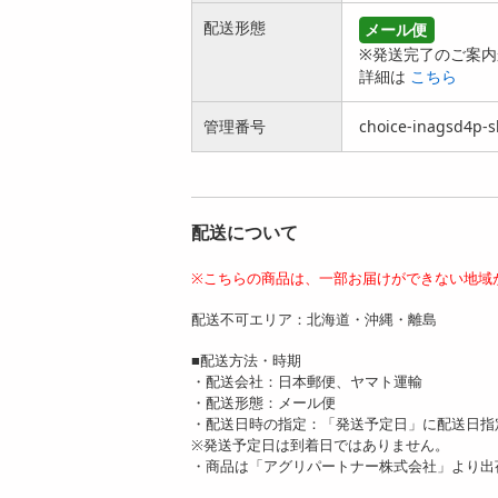
袋)】手綯い稲庭う
0g×3袋)】手綯い稲
配送形態
メール便
ど...
庭...
※発送完了のご案内
2067
2059
円
円
詳細は
こちら
管理番号
choice-inagsd4p-s
配送について
【漆黒 900g(180g×5
【抹茶 900g(180g×5
袋)】手綯い稲庭う
袋)】手綯い稲庭う
※こちらの商品は、一部お届けができない地域
ど...
ど...
3401
3401
配送不可エリア：北海道・沖縄・離島
円
円
■配送方法・時期
・配送会社：日本郵便、ヤマト運輸
・配送形態：メール便
・配送日時の指定：「発送予定日」に配送日指
※発送予定日は到着日ではありません。
・商品は「アグリパートナー株式会社」より出
【抹茶 1.8kg(180g×1
【桜葉 1.8kg(180g×1