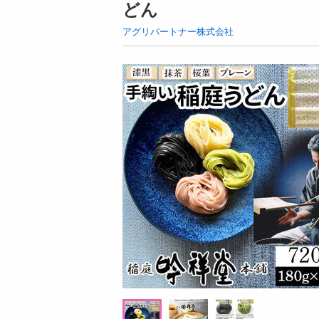
どん
お酒
洗剤
アグリパートナー株式会社
キッチン・日用品
ヘアケア・ボディケア
ビューティーケア
健康・ダイエット・サプリメント
医薬品・医薬部外品
インテリア・家具・収納・寝具
08月08日19時00分 ～
08月08日
ファッション
ちょっプル
ちょっプル
0
4
0
家電
キリン 自然が磨いた天然水 ペットボトル 2
キリン 自然が磨いた
ベビー・キッズ・マタニティ
000ml
000ml
ペット用品
提供数 1000
資格・学習
お試し費用
4,406
円
円
掲載予告