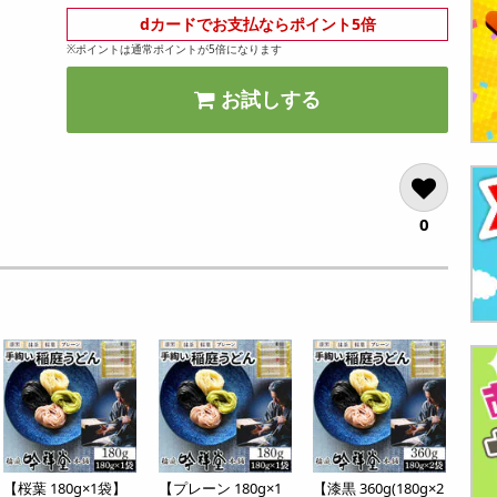
dカードでお支払ならポイント5倍
※ポイントは通常ポイントが5倍になります
お試しする
0
【桜葉 180g×1袋】
【プレーン 180g×1
【漆黒 360g(180g×2