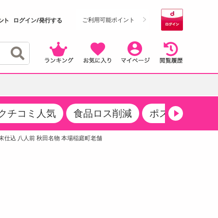
ご利用可能ポイント
ログイン/発行する
クチコミ人気
食品ロス削減
ポストにお届け
クーポン
・サプリメント
品
・収納・寝具
マタニティ
ケア
商品限定クーポン
炭粉末仕込 八人前 秋田名物 本場稲庭町老舗
食品ギフト
おつまみ
ココア・チョコレート飲料
その他 アルコール飲料
弁当箱・水筒・弁当グッズ
下着・ルームウェア
その他 食品
製菓・製パン材料
飲料ギフト
生活雑貨
メンズ
その他 お菓子・スイーツ
その他 飲料
スポーツ・アウトドア用品
ベビー・キッズ
介護用品
レッグウェア