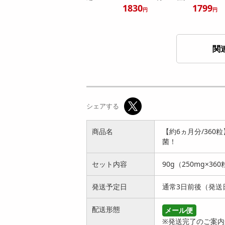
1830
1799
円
円
関
濃縮サラシア（約6
【約1年分】エラグ
ヵ月分/360粒）食べ
酸1800mg（約6ヵ月
シェアする
る毎日を、...
分/36...
1499
3059
円
円
商品名
【約6ヵ月分/36
菌！
セット内容
90g（250mg×36
発送予定日
通常3日前後（発送
配送形態
メール便
※発送完了のご案内