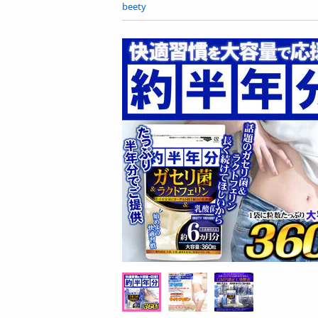
お酒
beety
洗剤
キッチン・日用品
ヘアケア・ボディケア
ビューティーケア
健康・ダイエット・サプリメント
医薬品・医薬部外品
インテリア・家具・収納・寝具
ファッション
家電
ベビー・キッズ・マタニティ
ペット用品
資格・学習
掲載予告