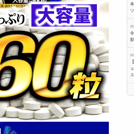
2
2
ェ