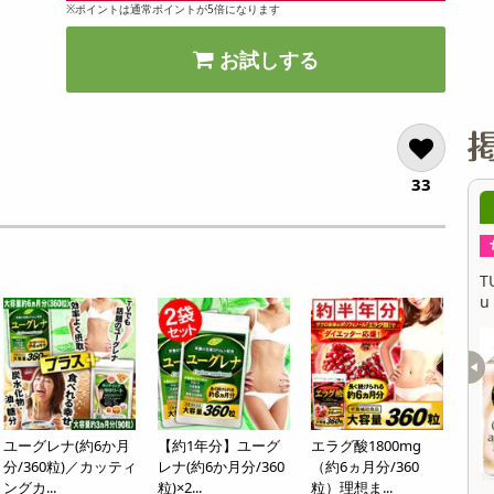
※ポイントは通常ポイントが5倍になります
お試しする
33
6時00分 ～
08月08日06時00分 ～
ちょっプル
700
62
585
19
l / パイン 500ml
TULLY’S COFFEE PLATINUM WHITE Cafe a
T
u Lait PET 500ml
u
提供数 999
提供数 858
お試し費用
お試し費用
3,105
3,727
円
円
ユーグレナ(約6か月
【約1年分】ユーグ
エラグ酸1800mg
9,487
12,960
参考価格
参考価格
円
円
分/360粒)／カッティ
レナ(約6か月分/360
（約6ヵ月分/360
64
77
1本あたり
1本あたり
.7
.7
円
円
ングカ...
粒)×2...
粒）理想ま...