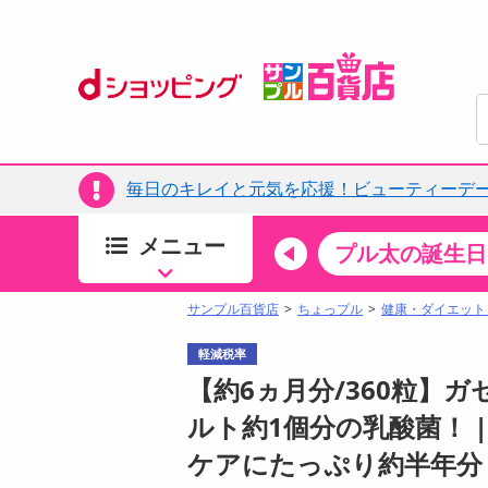
毎日のキレイと元気を応援！ビューティーデー
メニュー
ちょっプルカテゴリ
キッチン・日用品
食品
プル太の誕生日
すべ
食品・調味料
サンプル百貨店
ちょっプル
健康・ダイエット
生鮮食品
軽減税率
加工食品
【約6ヵ月分/360粒】
お菓子
ルト約1個分の乳酸菌！ 
アイス・スイーツ
ケアにたっぷり約半年分
飲料