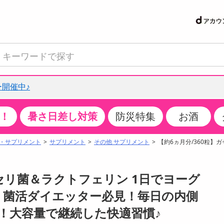
開催中♪
！
暑さ日差し対策
防災特集
お酒
て見る
特設コーナー
食品・調味料
生鮮食品
お菓子
アイス・スイーツ
飲料
お酒
洗剤
キッチン・日用品
健康・ダイエット
医薬品・医薬部外
インテリア・家具
ファッション
家電
ベビー・キッズ・
ペット用品
加工食品
ヘアケア・ボディ
ビューティーケア
特集一覧
・サプリメント
サプリメント
その他 サプリメント
【約6ヵ月分/360粒】
クチコミで選ばれた人気商品
米・雑穀
肉・肉加工品
スナック菓子
アイスクリーム・シャーベット
水・ミネラルウォーター・炭酸水
ビール・発泡酒・新ジャンル
キッチン・台所用洗剤
掃除用具
健康食品・飲料
第二類医薬品
収納用品
トップス
生活家電
ベビーおむつ・トイレ用品
犬用品
カップ麺・乾麺・パスタ
ヘアケア・スタイリング
スキンケア・基礎化粧品
パン・シリアル・コーンフレーク
魚介類・シーフード・水産加工品
クッキー・クラッカー
ケーキ・スイーツ
お茶・紅茶（ソフトドリンク）
ワイン
洗濯用洗剤・柔軟剤・漂白剤
洗濯用品
ダイエット
指定第二類医薬品
寝具・布団
ボトムス
キッチン家電
授乳グッズ
猫用品
インスタント・レトルト・冷凍食品・惣菜
ボディケア
ベースメイク・メイクアップ・ネイル
ガセリ菌＆ラクトフェリン 1日でヨーグ
サンプリング
チーズ・ヨーグルト・乳製品・卵
フルーツ・果物・果物加工品
キャンディ・ガム・タブレット
お菓子・スイーツギフト
コーヒー（ソフトドリンク）
日本酒・焼酎
バス・お風呂用洗剤
トイレ・バス用品
サプリメント
第三類医薬品
マット・カーペット・クッション
シューズ
冷房・暖房器具・空調
食事グッズ
その他 ペット用品
ナチュラル・オーガニックコスメ
| 菌活ダイエッター必見！毎日の内側
抽選サンプル
調味料・ドレッシング・油
野菜・きのこ
せんべい・米菓
果実・野菜・清涼・乳飲料
洋酒・リキュール
トイレ用洗剤
タオル
美容サプリメント・ドリンク
医薬部外品
テーブル・デスク・カウンター
バッグ
美容・健康家電
ベビー用品・雑貨
香水・アロマ
！大容量で継続した快適習慣♪