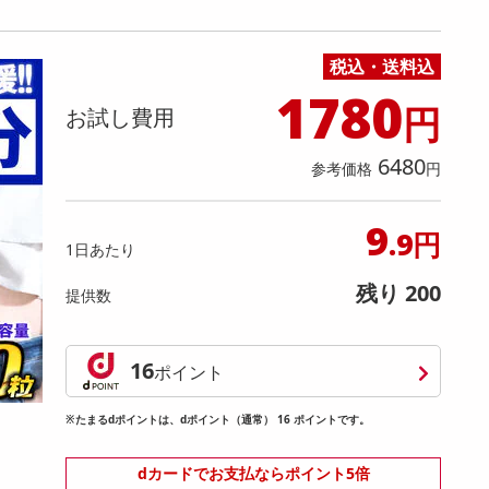
缶詰・瓶詰・ジャム・はちみつ
ミールキット
チョコレート
トクホ
果実酒・梅酒
住居用洗剤
日用品
スポーツサプリメント・ドリンク
チェア・ソファ
財布・小物
パソコン・プリンター・パソコン周辺機器
家具・寝具
料理の素
ナッツ・ドライフルーツ
栄養ドリンク・エナジードリンク
チューハイ・カクテル
洗剤ギフト
ヘルスケア・衛生用品
健康グッズ
インテリア雑貨
時計
記録メディア・メモリーカード
マタニティ
税込・送料込
乾物・海苔・粉物
ゼリー・プリン
お茶・紅茶（茶葉）
ノンアルコール飲料
その他 洗剤
キッチン雑貨・食器・消耗品
アウトドア・イベント用品・DIY・工具
アクセサリー
その他 ベビー・キッズ・マタニティ
スマートフォン・携帯電話・タブレットアクセ
1780
リー
円
お試し費用
カレー・シチュー
和菓子
コーヒー(豆・インスタント）
ビール・ワイン・お酒ギフト
調理器具・鍋・包丁
その他 インテリア・家具
ファッション雑貨
電池
電球・蛍光灯・照明
6480
参考価格
円
AV機器
9
その他 家電
.9円
1日あたり
残り 200
提供数
16
ポイント
※たまるdポイントは、dポイント（通常） 16 ポイントです。
dカードでお支払ならポイント5倍