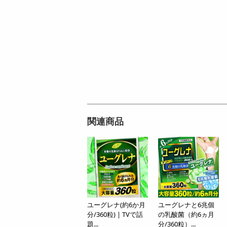
08月08日08時00分 ～
08月08日0
ちょっプル
ちょっプル
1
26
0
関連商品
0
【6個入】 ごろごろフィナンシェ (ピスタチ
スコール ホワイト 500m
オ)
提供数 9968
お試し費用
円
1,460
円
ユーグレナ(約6か月
ユーグレナと6兆個
オープン
参考価格
分/360粒) | TVで話
の乳酸菌（約6ヵ月
243
1個あたり
.4
円
題...
分/360粒）...