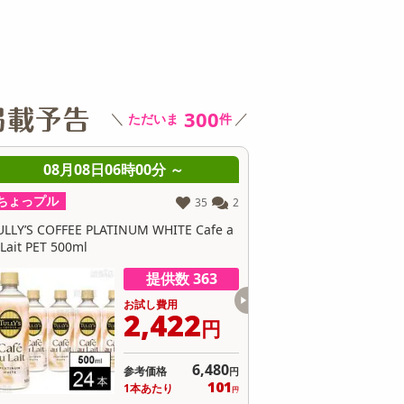
300
＼
／
ただいま
件
08月08日06時00分 ～
08月08日06時0
ちょっプル
ちょっプル
35
2
ULLY’S COFFEE PLATINUM WHITE Cafe a
おやつのり 甘しお味 5g / 
 Lait PET 500ml
提供数 363
お試し費用
お
2,422
5
円
6,480
参考価格
参
円
101
1本あたり
1個
円