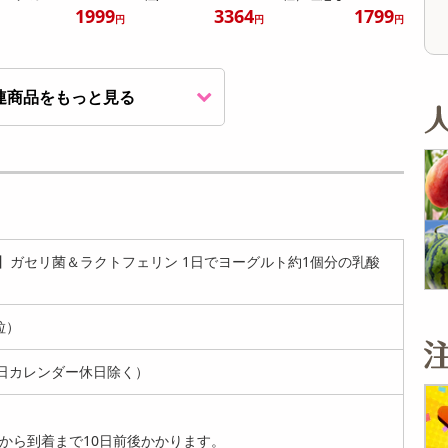
1999
3364
1799
円
円
円
連商品をもっと見る
【約1年分】濃縮サ
ラシア（約6ヵ月分/
360粒）×...
2599
円
0粒】ガセリ菌＆ラクトフェリン 1日でヨーグルト約1個分の乳酸
0粒）
日カレンダー休日除く）
から到着まで10日前後かかります。