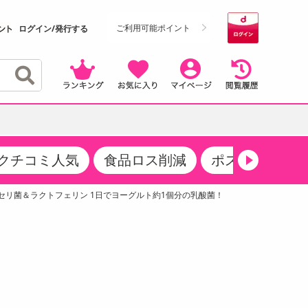
ご利用可能ポイント
ログイン/発行する
クチコミ人気
食品ロス削減
ポストにお届け
クーポン
・サプリメント
品
・収納・寝具
マタニティ
ケア
商品限定クーポン
ガセリ菌＆ラクトフェリン 1日でヨーグルト約1個分の乳酸菌！
食品ギフト
おつまみ
ココア・チョコレート飲料
その他 アルコール飲料
弁当箱・水筒・弁当グッズ
下着・ルームウェア
その他 食品
製菓・製パン材料
飲料ギフト
生活雑貨
メンズ
その他 お菓子・スイーツ
その他 飲料
スポーツ・アウトドア用品
ベビー・キッズ
介護用品
レッグウェア