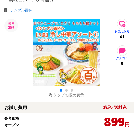
シンプル百科
残り
259
41
9
タップで拡大表示
お試し費用
税込･送料込
899
参考価格
円
オープン