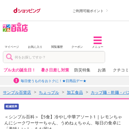
ご利用可能ポイント
マイページ
お気に入り
閲覧履歴
クーポン
メニュー
プル太の誕生日！
暑さ日差し対策
防災特集
お酒
クチコミ
毎日使うものをおトクに！★日用品デー★
サンプル百貨店
ちょっプル
加工食品
カップ麺・乾麺・パ
軽減税率
＜シンプル百科＞【5食】冷やし中華アソート1 | レモンちゃ
んにシークワーサーちゃん、うめねぇちゃん、毎日の食卓に
「美味しい！」をお届け