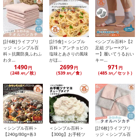
プレミアムシークワーサーちゃん
《1食160g（めん+スープ）当たり》
エネルギー：318kcal
たんぱく質：8.5g
[計6枚]ライフブリ
[計5食]＜シンプル
<シンプル百科>【2
脂 質 ：2.2g
ッジ ＜シンプル百
百科＞アンチョビの
足組 グレー×グレ
炭水化物 ：66.1g
科＞抗菌防臭ふわふ
塩味とあさりの風味
ー】履いてうるおい
食塩相当量：5.8g
わタ...
がほ...
キー...
1490
2699
971
円
円
円
うめねぇちゃん
（248
／枚）
（539
／食）
（485
／セット）
.4円
.8円
.5円
《1食141g（めん+スープ）当たり》
エネルギー：331kcal
たんぱく質：8.0g
脂 質 ：2.8g
炭水化物 ：68.4g
食塩相当量：5.1g
・注意事項：
※本品製造工場ではそば粉を含む製品を製造しております。
＜シンプル百科＞
＜シンプル百科＞
[計6枚]ライフブリ
※本品は冷凍保管できません。
【240g/80g×各3
【300g】お手軽ツ
ッジ ＜シンプル百