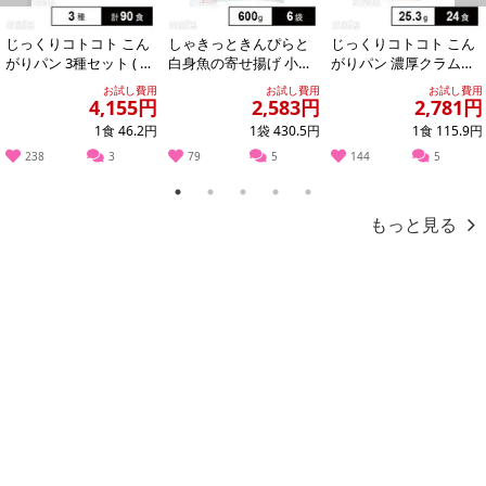
Previous
Next
じっくりコトコト こん
しゃきっときんぴらと
じっくりコトコト こん
がりパン 3種セット ( 濃
白身魚の寄せ揚げ 小口
がりパン 濃厚クラムポ
厚コーンポタージュ /
包装 600g
タージュ カップ 25.3g
お試し費用
お試し費用
お試し費用
濃厚か...
4,155円
2,583円
2,781円
1食 46.2円
1袋 430.5円
1食 115.9円
238
3
79
5
144
5
1
2
3
4
5
もっと見る