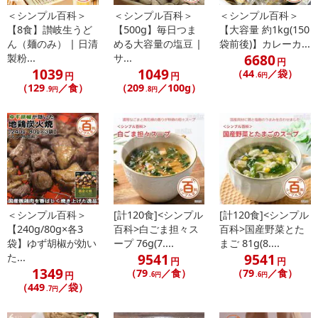
料、調味料（アミノ酸等）、カラメル色素、
＜シンプル百科＞
＜シンプル百科＞
＜シンプル百科＞
（一部に小麦・大豆・さば・ごまを含む）
【8食】讃岐生うど
【500g】毎日つま
【大容量 約1kg(150
【シークワーサースープ】しょうゆ（小麦・大豆を含む）、ぶど
ん（麺のみ） | 日清
める大容量の塩豆 |
袋前後)】カレーカ...
う糖果糖液糖、食塩、なたね油、シークワーサー果汁、醸造酢／酸
6680
製粉...
サ...
円
味料、調味料（アミノ酸等）、カラメル色素、甘味料（スクラロー
1039
1049
（44
／袋）
円
円
.6円
ス）
（129
／食）
（209
／100g）
.9円
.8円
【うめスープ】果糖ぶどう糖液糖（国内製造）、醸造酢、醤油、
食塩、食用植物油脂、梅酢、かつおエキス、にぼしエキス／酸味
料、調味料（アミノ酸等）、カラメル色素、香料、
（一部に小麦・ごま・さば・大豆を含む）
・アレルギー表示：小麦・大豆・さば・ごま
・その他商品仕様：
栄養成分表示（この表示値は目安です）
＜シンプル百科＞
[計120食]<シンプル
[計120食]<シンプル
プレミアムレモンちゃん
【240g/80g×各3
百科>白ごま担々ス
百科>国産野菜とた
《1食160g（めん+スープ）当たり》
袋】ゆず胡椒が効い
ープ 76g(7....
まご 81g(8....
エネルギー：349kcal
9541
9541
た...
円
円
たんぱく質：8.4g
1349
（79
／食）
（79
／食）
円
.6円
.6円
脂 質 ：2.5g
（449
／袋）
.7円
炭水化物 ：72.9g
食塩相当量：5.7g