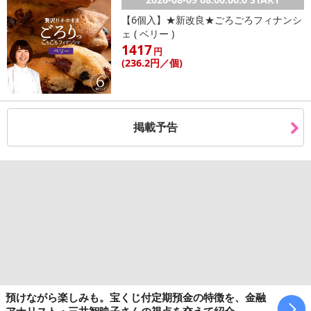
【6個入】★新改良★ごろごろフィナンシ
【配送伝票番号について】
ェ ( ベリー )
※こちらの商品については商品の発送完了後、
1417
円
配送伝票番号がマイページに表示されない場合もございます。予
(236
.2円
／個)
めご了承ください。
発送日カレンダー
掲載予告
休業日
預けながら楽しみも。宝くじ付定期預金の特徴を、金融
■
その他共通および商品カテゴリー別注意事項（※必ずご確認くだ