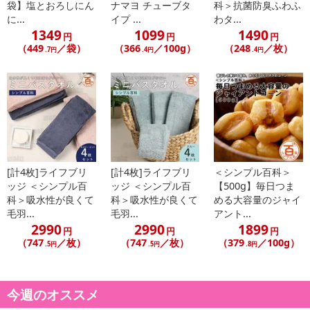
袋】塩とおろしにん
ナマヨ チューブタ
科＞抗菌防臭ふわふ
※調理の際に熱湯を使用します。やけどにご注意ください。
に...
イプ ...
わタ...
1349
1099
1490
円
円
円
注意事項
（449
／袋）
（366
／100g）
（248
／枚）
.7円
.4円
.4円
【賞味・消費期限のある商品について】
商品到着時点でのお日持ち期間は、配送日数などにより異なります
のでご了承ください。
【キャンセルについて】
※お申込み後のキャンセルはお受けできません。
記載されている内容を必ずご確認いただき、お届けする商品セット
[計4枚]ライフブリ
[計4枚]ライフブリ
＜シンプル百科＞
にご納得いただきましたうえでお申し込みください。
ッジ ＜シンプル百
ッジ ＜シンプル百
【500g】毎日つま
科＞吸水性が良くて
科＞吸水性が良くて
める大容量のジャイ
※パッケージ変更や商品リニューアル(成分など含む)等により、参考
毛羽...
毛羽...
アント...
の掲載画像や画像内のバーコードなど、お届け商品と多少異なる場
2990
2990
1899
円
円
円
合がございます。
（747
／枚）
（747
／枚）
（379
／100g）
.5円
.5円
.8円
また、[新たな加工食品の原料原産地表示制度]の経過措置期間の終
了により、商品詳細内に記載の原産国・原材料の表記が旧表記の場
合がございます。
今週のオススメ
あらかじめご了承いただいた上でお申込みください。なお、本理由