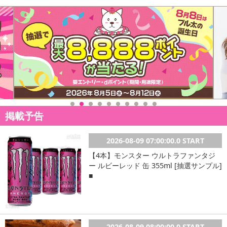
によるお申込み後のキャンセル・返品交換は対応いたしかねます。
【お支払いについて】
※お支払い方法は、電話料金合算払い、クレジットカード払い、dポ
イントがご利用いただけます。
【発送・お届け・商品について】
※お申込み頂きました商品の同梱、お届けの日時指定はいたしかね
ます。
※お客様のご都合でお受取りいただけない場合、商品の再発送や返
掲載予告
金はいたしかねます。
また、お届け日時のご指定は、お受けできません。宅配業者からの
2026-08-09 07:00:00.0 START
不在票にてご対応ください。
※発送予定日は前後する場合がございます。また商品によって発送
【4本】モンスター ウルトラファンタジ
ー ルビーレッド 缶 355ml [抽選サンプル]
日が異なります。
■
※dショッピングサンプル百貨店よりお届けする商品は、ご利用いた
だいた後のご感想をいただくことを目的としており、転売等は固く
禁じます。
転売等、目的以外での利用が確認された場合は、サービス利用を停
止させていただきます。
2026-08-09 08:00:00.0 START