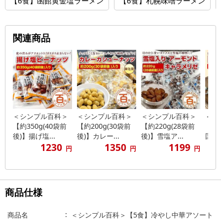
【6食】函館黄金塩ラーメン
【6食】札幌味噌ラーメン
関連商品
＜シンプル百科＞
＜シンプル百科＞
＜シンプル百科＞
＜シ
【約350g(40袋前
【約200g(30袋前
【約220g(28袋前
【約
後)】揚げ塩...
後)】カレー...
後)】雪塩ア...
国産い
1230
1350
1199
円
円
円
商品仕様
商品名
＜シンプル百科＞【5食】冷やし中華アソート