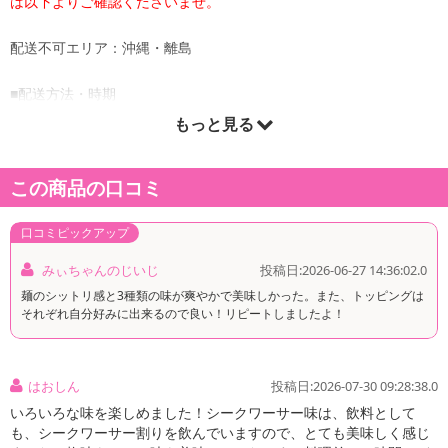
は以下よりご確認くださいませ。
配送不可エリア：沖縄・離島
■配送方法・時期
・配送会社：日本郵便
もっと見る
・配送形態：メール便
・配送日時の指定：「発送予定日」に配送日指定の記載がある場合
この商品の口コミ
に、ご利用可能です。
※発送予定日は到着日ではありません。
・商品は「シンプル百科」より出荷します。
口コミピックアップ
みぃちゃんのじいじ
投稿日:2026-06-27 14:36:02.0
麺のシットリ感と3種類の味が爽やかで美味しかった。また、トッピングは
商品詳細
それぞれ自分好みに出来るので良い！リピートしましたよ！
はおしん
投稿日:2026-07-30 09:28:38.0
いろいろな味を楽しめました！シークワーサー味は、飲料として
も、シークワーサー割りを飲んでいますので、とても美味しく感じ