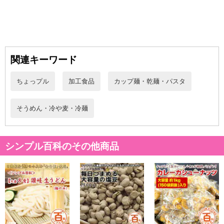
関連キーワード
ちょっプル
加工食品
カップ麺・乾麺・パスタ
そうめん・冷や麦・冷麺
シンプル百科のその他商品
・賞味期限：出荷日より30日以上
・原産国（最終加工地）：日本
・原材料/材質/素材：
【麺】小麦粉（国内製造）、食塩／酒精、かんすい、貝Ca、クチ
ナシ色素
【レモンスープ】ぶどう糖果糖液糖、しょうゆ、だししょうゆ、
食塩、植物油脂、醸造酢、濃縮レモン、たん白加水分解物／酸味